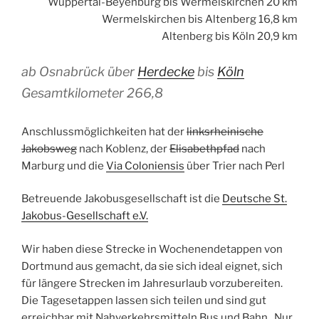
Wuppertal-Beyenburg bis Wermelskirchen 20 km
Wermelskirchen bis Altenberg 16,8 km
Altenberg bis Köln 20,9 km
ab Osnabrück über
Herdecke
bis
Köln
Gesamtkilometer 266,8
Anschlussmöglichkeiten hat der
linksrheinische
Jakobsweg
nach Koblenz, der
Elisabethpfad
nach
Marburg und die
Via Coloniensis
über Trier nach Perl
Betreuende Jakobusgesellschaft ist die
Deutsche St.
Jakobus-Gesellschaft e.V.
Wir haben diese Strecke in Wochenendetappen von
Dortmund aus gemacht, da sie sich ideal eignet, sich
für längere Strecken im Jahresurlaub vorzubereiten.
Die Tagesetappen lassen sich teilen und sind gut
erreichbar mit Nahverkehrsmitteln Bus und Bahn. Nur