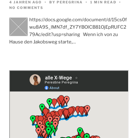
4 JAHREN AGO
BY
PEREGRINA
1 MIN READ
NO COMMENTS
https://docs.google.com/document/d/15cs0f
wu8A9S_lMN7df_ZY7YBOlCB81OjEpRUFC2
79Ac/edit?usp=sharing Wenn ich von zu
Hause den Jakobsweg starte,…