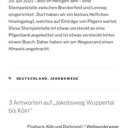
25. Juli 2021 – also im Heiligen Jahr – eine
Stempelstelle zwischen Breckerfeld und Lennep
eingerichtet. Dort haben wir ein kleines Heftchen
hineingelegt, welches auf Einträge von Pilgern wartet.
Diese Stempelstelle ist etwas versteckt an eine
Pilgerbank angekettet und ist etwas versteckt hinter
einem Busch. Daher haben wir am Wegesrand einen
Hinweis angebracht.
KATEGORIEN
DEUTSCHLAND
,
JAKOBSWEGE
3 Antworten auf „Jakobsweg Wuppertal
bis Köln“
Pingback:
Köln und Dortmund | | Weitwanderwege