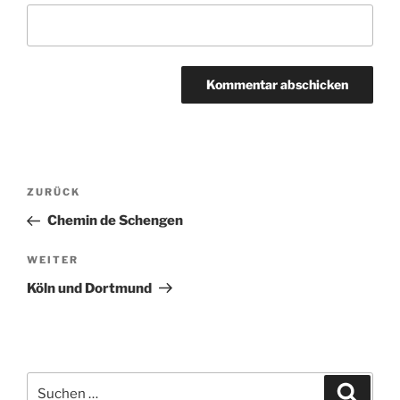
Beitragsnavigation
Vorheriger
ZURÜCK
Beitrag
Chemin de Schengen
Nächster
WEITER
Beitrag
Köln und Dortmund
Suchen
Suche