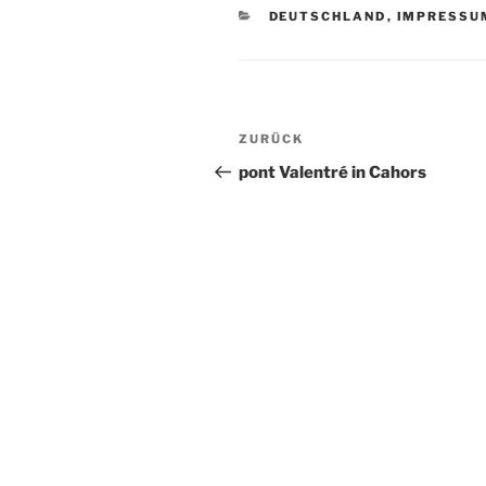
KATEGORIEN
DEUTSCHLAND
,
IMPRESSU
Beitragsnavigation
Vorheriger
ZURÜCK
Beitrag
pont Valentré in Cahors