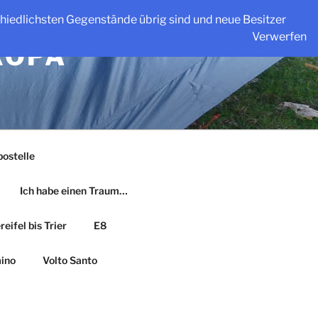
schiedlichsten Gegenstände übrig sind und neue Besitzer
Verwerfen
ROPA
ostelle
Ich habe einen Traum…
eifel bis Trier
E8
ino
Volto Santo