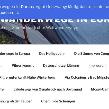
erwegs sein. Daraus ergibt sich zwangsläufig, dass die unter
auchen ist.
WANDERWEGE IN EU
gehen – Sammelwerk über Weitwanderwege
derwege in Europa
Das Heilige Jahr
Die Stimme von Comp
r…
Pilger kommt
Datenschutzerklärung
Impressum
Pilgerunterkunft Nähe Winterberg
Via Coloniensis Bad Münster
fel
Jakobsweg von Osnabrück nach Dortmund
Mosel-Cam
nburg ob der Tauber
Chemin de Schengen