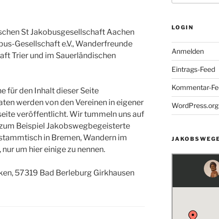
LOGIN
utschen St Jakobusgesellschaft Aachen
akobus-Gesellschaft e.V., Wanderfreunde
Anmelden
aft Trier und im Sauerländischen
Eintrags-Feed
Kommentar-Fe
e für den Inhalt dieser Seite
Daten werden von den Vereinen in eigener
WordPress.org
ite veröffentlicht. Wir tummeln uns auf
 zum Beispiel Jakobswegbegeisterte
stammtisch in Bremen, Wandern im
JAKOBSWEGE
 nur um hier einige zu nennen.
nken, 57319 Bad Berleburg Girkhausen