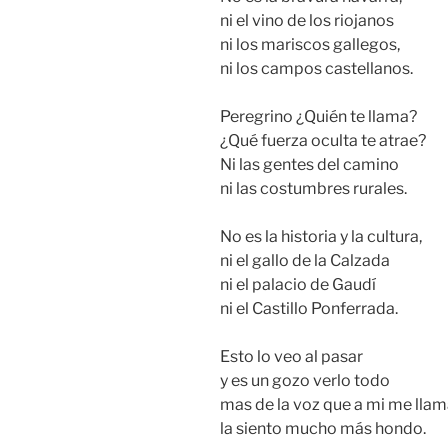
ni el vino de los riojanos
ni los mariscos gallegos,
ni los campos castellanos.
Peregrino ¿Quién te llama?
¿Qué fuerza oculta te atrae?
Ni las gentes del camino
ni las costumbres rurales.
No es la historia y la cultura,
ni el gallo de la Calzada
ni el palacio de Gaudí
ni el Castillo Ponferrada.
Esto lo veo al pasar
y es un gozo verlo todo
mas de la voz que a mi me lla
la siento mucho más hondo.