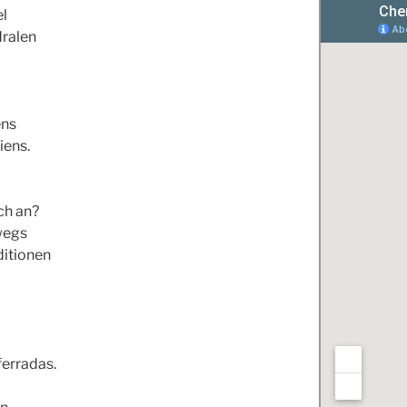
el
dralen
ens
iens.
ch an?
wegs
ditionen
ferradas.