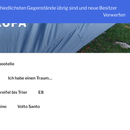
schiedlichsten Gegenstände übrig sind und neue Besitzer
Verwerfen
ROPA
ostelle
Ich habe einen Traum…
eifel bis Trier
E8
ino
Volto Santo