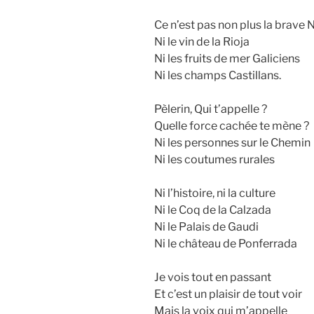
Ce n’est pas non plus la brave 
Ni le vin de la Rioja
Ni les fruits de mer Galiciens
Ni les champs Castillans.
Pèlerin, Qui t’appelle ?
Quelle force cachée te mène ?
Ni les personnes sur le Chemin
Ni les coutumes rurales
Ni l’histoire, ni la culture
Ni le Coq de la Calzada
Ni le Palais de Gaudi
Ni le château de Ponferrada
Je vois tout en passant
Et c’est un plaisir de tout voir
Mais la voix qui m’appelle