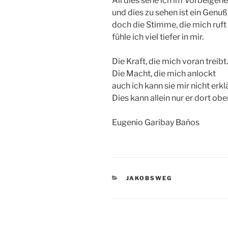
All dies sehe ich im Vorbeigeh
und dies zu sehen ist ein Genuß
doch die Stimme, die mich ruft
fühle ich viel tiefer in mir.
Die Kraft, die mich voran treibt.
Die Macht, die mich anlockt
auch ich kann sie mir nicht erkl
Dies kann allein nur er dort obe
Eugenio Garibay Baños
KATEGORIEN
JAKOBSWEG