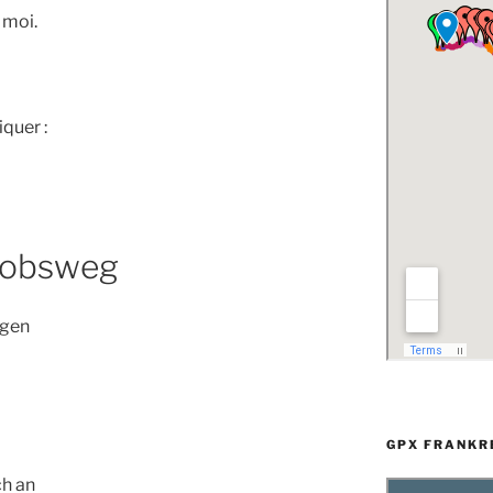
 moi.
quer :
kobsweg
egen
GPX FRANKR
ch an