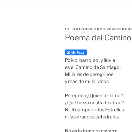
VERÖFFENTLICHT
13. OKTOBER 2023
VON
PEREG
AM
Poema del Camino 
Polvo, barro, sol y lluvia
es el Camino de Santiago.
Millares de peregrinos
y más de millar anos.
Peregrino ¿Quién te llama?
¿Qué fueza oculta te atrae?
Ni el campo de las Estrellas
ni las grandes catedrales.
No es la bravura navarra,