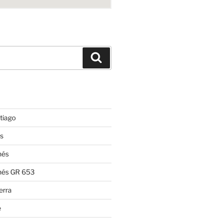
Suchen
tiago
s
nés
nés GR 653
erra
e