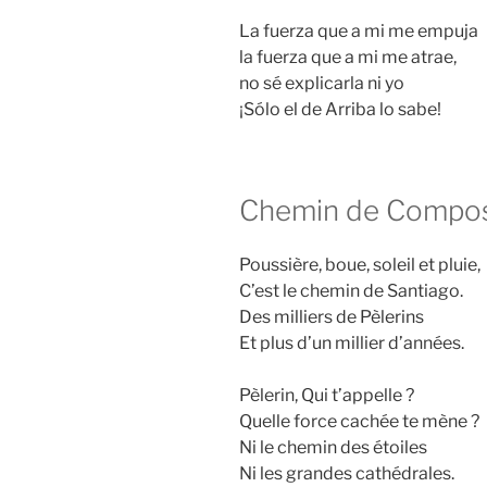
La fuerza que a mi me empuja
la fuerza que a mi me atrae,
no sé explicarla ni yo
¡Sólo el de Arriba lo sabe!
Chemin de Compos
Poussière, boue, soleil et pluie,
C’est le chemin de Santiago.
Des milliers de Pèlerins
Et plus d’un millier d’années.
Pèlerin, Qui t’appelle ?
Quelle force cachée te mène ?
Ni le chemin des étoiles
Ni les grandes cathédrales.