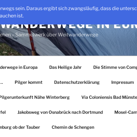
erwegs sein. Daraus ergibt sich zwangsläufig, dass die unter
auchen ist.
WANDERWEGE IN EU
gehen – Sammelwerk über Weitwanderwege
derwege in Europa
Das Heilige Jahr
Die Stimme von Comp
r…
Pilger kommt
Datenschutzerklärung
Impressum
Pilgerunterkunft Nähe Winterberg
Via Coloniensis Bad Münster
fel
Jakobsweg von Osnabrück nach Dortmund
Mosel-Cam
nburg ob der Tauber
Chemin de Schengen