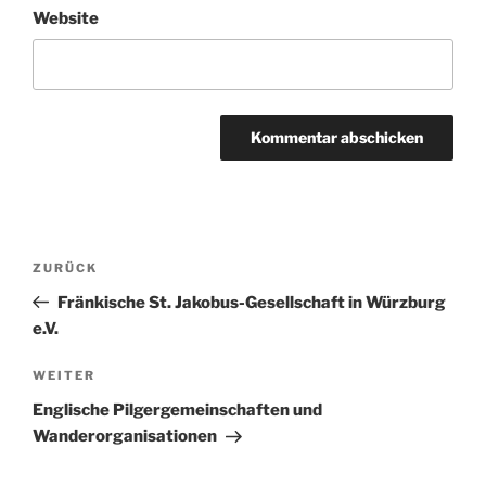
Website
Beitragsnavigation
Vorheriger
ZURÜCK
Beitrag
Fränkische St. Jakobus-Gesellschaft in Würzburg
e.V.
Nächster
WEITER
Beitrag
Englische Pilgergemeinschaften und
Wanderorganisationen