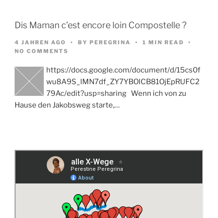
Dis Maman c’est encore loin Compostelle ?
4 JAHREN AGO
BY
PEREGRINA
1 MIN READ
NO COMMENTS
https://docs.google.com/document/d/15cs0f
wu8A9S_lMN7df_ZY7YBOlCB81OjEpRUFC2
79Ac/edit?usp=sharing Wenn ich von zu
Hause den Jakobsweg starte,…