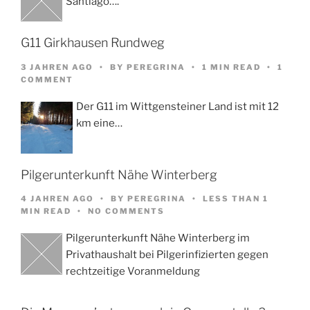
Santiago….
G11 Girkhausen Rundweg
3 JAHREN AGO
BY
PEREGRINA
1 MIN READ
1
COMMENT
Der G11 im Wittgensteiner Land ist mit 12
km eine…
Pilgerunterkunft Nähe Winterberg
4 JAHREN AGO
BY
PEREGRINA
LESS THAN 1
MIN READ
NO COMMENTS
Pilgerunterkunft Nähe Winterberg im
Privathaushalt bei Pilgerinfizierten gegen
rechtzeitige Voranmeldung