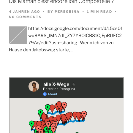
Dis Maman c’est encore loin Compostelle ?
4 JAHREN AGO
BY
PEREGRINA
1 MIN READ
NO COMMENTS
https://docs.google.com/document/d/15cs0f
wu8A9S_lMN7df_ZY7YBOlCB81OjEpRUFC2
79Ac/edit?usp=sharing Wenn ich von zu
Hause den Jakobsweg starte,…