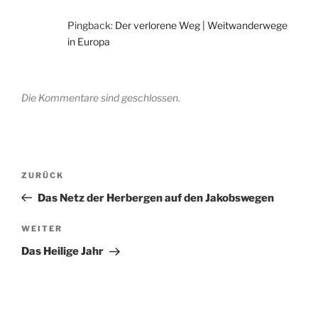
Pingback:
Der verlorene Weg | Weitwanderwege
in Europa
Die Kommentare sind geschlossen.
Beitragsnavigation
Vorheriger
ZURÜCK
Beitrag
Das Netz der Herbergen auf den Jakobswegen
Nächster
WEITER
Beitrag
Das Heilige Jahr