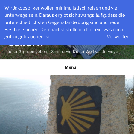
Zum
Wir Jakobspilger wollen minimalistisch reisen und viel
Inhalt
unterwegs sein. Daraus ergibt sich zwangsläufig, dass die
springen
unterschiedlichsten Gegenstände übrig sind und neue
Besitzer suchen. Demnächst stelle ich hier ein, was noch
WEITWANDERWEGE IN
gut zu gebrauchen ist.
Verwerfen
EUROPA
über Grenzen gehen – Sammelwerk über Weitwanderwege
Menü