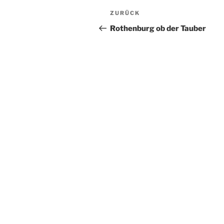
Beitragsnavigation
Vorheriger
ZURÜCK
Beitrag
Rothenburg ob der Tauber