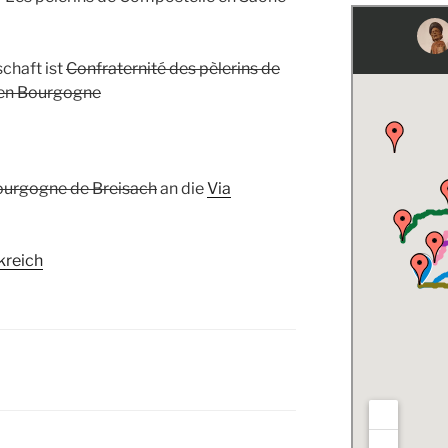
chaft ist
Confraternité des pèlerins de
 en Bourgogne
ourgogne de Breisach
an die
Via
kreich