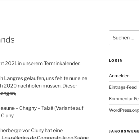
Suchen
ands
nach:
LOGIN
t 2021 in unserem Terminkalender.
Anmelden
h Langres gelaufen, uns fehlte nur eine
ch 2020 nachholen müssen. Dieser
Eintrags-Feed
hengen,
Kommentar-Fe
Beaune – Chagny – Taizé (Variante auf
WordPress.org
 Cluny
rherberge vor Cluny hat eine
JAKOBSWEGE
–
Les pèlerins de Compostelle en Saône