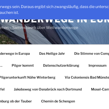
erwegs sein. Daraus ergibt sich zwangsläufig, dass die unter
auchen ist.
WANDERWEGE IN EU
gehen – Sammelwerk über Weitwanderwege
derwege in Europa
Das Heilige Jahr
Die Stimme von Comp
r…
Pilger kommt
Datenschutzerklärung
Impressum
Pilgerunterkunft Nähe Winterberg
Via Coloniensis Bad Münster
fel
Jakobsweg von Osnabrück nach Dortmund
Mosel-Cam
nburg ob der Tauber
Chemin de Schengen