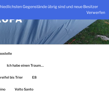
schiedlichsten Gegenstände übrig sind und neue Besitzer
Verwerfen
ROPA
ostelle
Ich habe einen Traum…
eifel bis Trier
E8
ino
Volto Santo