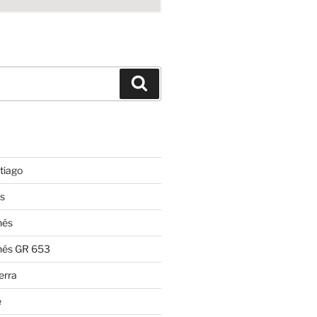
Suchen
tiago
s
nés
nés GR 653
erra
e