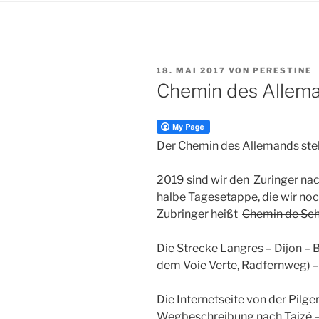
VERÖFFENTLICHT
18. MAI 2017
VON
PERESTINE
AM
Chemin des Allem
Der Chemin des Allemands steh
2019 sind wir den Zuringer nac
halbe Tagesetappe, die wir no
Zubringer heißt
Chemin de Sc
Die Strecke Langres – Dijon – 
dem Voie Verte, Radfernweg) –
Die Internetseite von der Pilge
Wegbeschreibung nach Taizé 