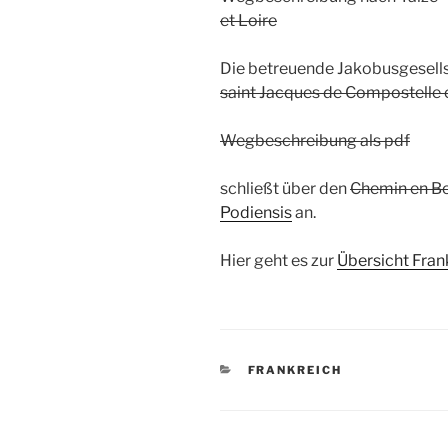
et Loire
Die betreuende Jakobusgesells
saint Jacques de Compostelle
Wegbeschreibung als pdf
schließt über den
Chemin en B
Podiensis
an.
Hier geht es zur
Übersicht Fran
KATEGORIEN
FRANKREICH