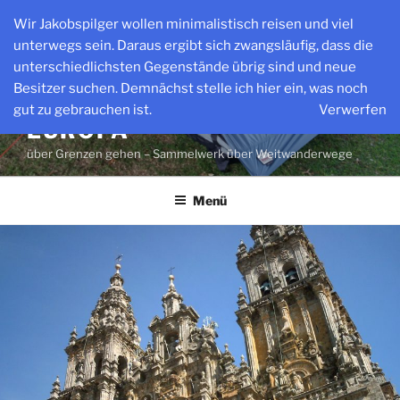
Zum
Wir Jakobspilger wollen minimalistisch reisen und viel
Inhalt
unterwegs sein. Daraus ergibt sich zwangsläufig, dass die
springen
unterschiedlichsten Gegenstände übrig sind und neue
Besitzer suchen. Demnächst stelle ich hier ein, was noch
WEITWANDERWEGE IN
gut zu gebrauchen ist.
Verwerfen
EUROPA
über Grenzen gehen – Sammelwerk über Weitwanderwege
Menü