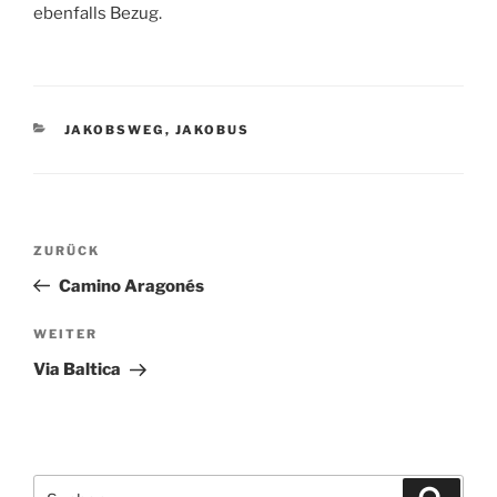
ebenfalls Bezug.
KATEGORIEN
JAKOBSWEG
,
JAKOBUS
Beitragsnavigation
Vorheriger
ZURÜCK
Beitrag
Camino Aragonés
Nächster
WEITER
Beitrag
Via Baltica
Suchen
Suche