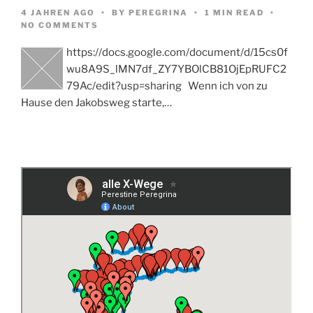
4 JAHREN AGO
BY
PEREGRINA
1 MIN READ
NO COMMENTS
https://docs.google.com/document/d/15cs0f
wu8A9S_lMN7df_ZY7YBOlCB81OjEpRUFC2
79Ac/edit?usp=sharing Wenn ich von zu
Hause den Jakobsweg starte,…