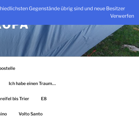
schiedlichsten Gegenstände übrig sind und neue Besitzer
Verwerfen
ROPA
ostelle
Ich habe einen Traum…
eifel bis Trier
E8
ino
Volto Santo