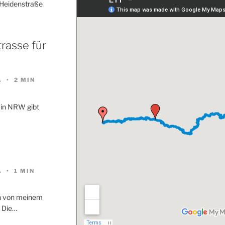
 Heidenstraße
rasse für
A
2 MIN
 in NRW gibt
…
A
1 MIN
en von meinem
. Die…