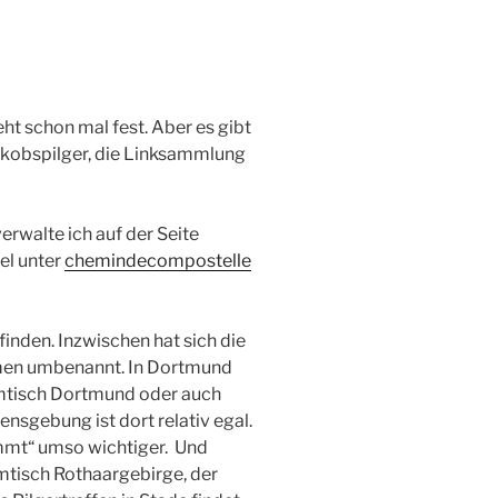
ht schon mal fest. Aber es gibt
kobspilger, die Linksammlung
rwalte ich auf der Seite
el unter
chemindecompostelle
finden. Inzwischen hat sich die
men umbenannt. In Dortmund
mmtisch Dortmund oder auch
sgebung ist dort relativ egal.
ommt“ umso wichtiger. Und
mtisch Rothaargebirge, der