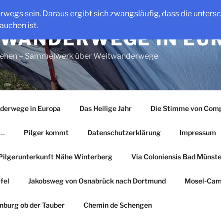
erwegs sein. Daraus ergibt sich zwangsläufig, dass die unter
auchen ist.
WANDERWEGE IN EU
gehen – Sammelwerk über Weitwanderwege
derwege in Europa
Das Heilige Jahr
Die Stimme von Comp
r…
Pilger kommt
Datenschutzerklärung
Impressum
Pilgerunterkunft Nähe Winterberg
Via Coloniensis Bad Münster
fel
Jakobsweg von Osnabrück nach Dortmund
Mosel-Cam
nburg ob der Tauber
Chemin de Schengen