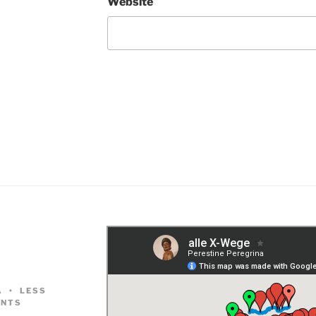
Website
A
LESS
NTS