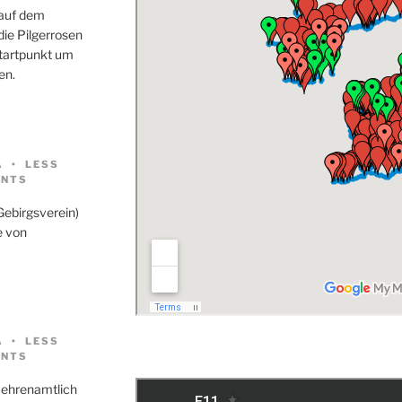
 auf dem
ie Pilgerrosen
Startpunkt um
en.
A
LESS
NTS
Gebirgsverein)
e von
A
LESS
NTS
 ehrenamtlich