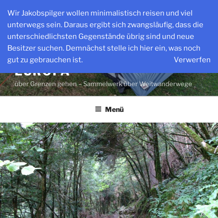
Zum
Wir Jakobspilger wollen minimalistisch reisen und viel
Inhalt
unterwegs sein. Daraus ergibt sich zwangsläufig, dass die
springen
unterschiedlichsten Gegenstände übrig sind und neue
Besitzer suchen. Demnächst stelle ich hier ein, was noch
WEITWANDERWEGE IN
gut zu gebrauchen ist.
Verwerfen
EUROPA
über Grenzen gehen – Sammelwerk über Weitwanderwege
Menü