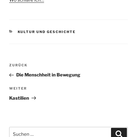
KATEGORIEN
KULTUR UND GESCHICHTE
Beitragsnavigation
Vorheriger
ZURÜCK
Beitrag
Die Menschheit in Bewegung
Nächster
WEITER
Beitrag
Kastilien
Suchen
Suche