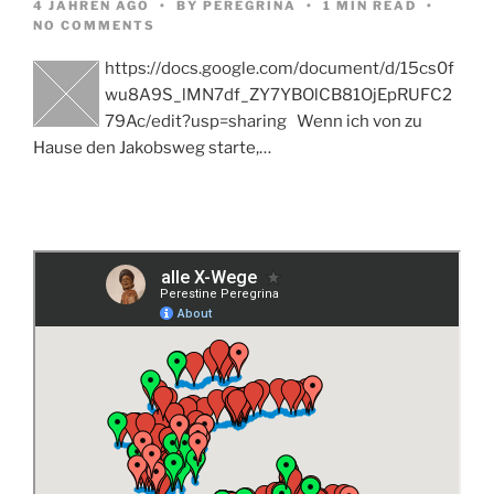
4 JAHREN AGO
BY
PEREGRINA
1 MIN READ
NO COMMENTS
https://docs.google.com/document/d/15cs0f
wu8A9S_lMN7df_ZY7YBOlCB81OjEpRUFC2
79Ac/edit?usp=sharing Wenn ich von zu
Hause den Jakobsweg starte,…