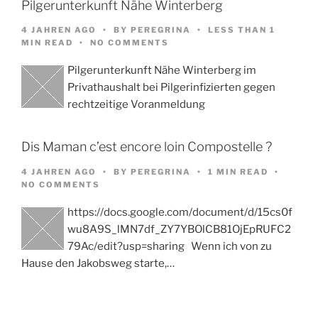
Pilgerunterkunft Nähe Winterberg
4 JAHREN AGO
BY
PEREGRINA
LESS THAN 1
MIN READ
NO COMMENTS
Pilgerunterkunft Nähe Winterberg im
Privathaushalt bei Pilgerinfizierten gegen
rechtzeitige Voranmeldung
Dis Maman c’est encore loin Compostelle ?
4 JAHREN AGO
BY
PEREGRINA
1 MIN READ
NO COMMENTS
https://docs.google.com/document/d/15cs0f
wu8A9S_lMN7df_ZY7YBOlCB81OjEpRUFC2
79Ac/edit?usp=sharing Wenn ich von zu
Hause den Jakobsweg starte,…