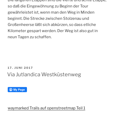
Die längeren Etappen sind die vierte und achte Etappe,
so daß die Eingewöhnung zu Beginn der Tour
gewährleistet ist, wenn man den Weg in Minden
beginnt. Die Strecke zwischen Stolzenau und
Großenheerse läßt sich abkürzen, so dass etliche
Kilometer gespart werden. Der Weg ist also gut in
neun Tagen zu schaffen.
VERÖFFENTLICHT
17. JUNI 2017
AM
Via Jutlandica Westküstenweg
waymarked Trails auf openstreetmap Teil 1