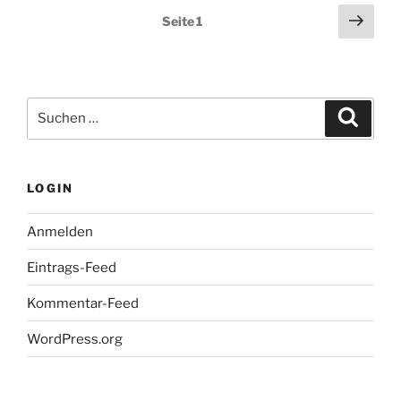
Seitennummerierung
Näch
Seite
1
Seit
der
Beiträge
Suchen
Suche
nach:
LOGIN
Anmelden
Eintrags-Feed
Kommentar-Feed
WordPress.org