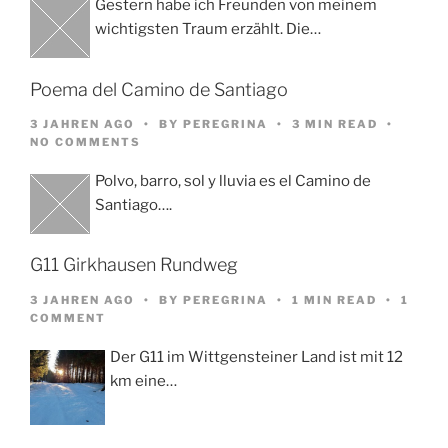
Gestern habe ich Freunden von meinem
wichtigsten Traum erzählt. Die…
Poema del Camino de Santiago
3 JAHREN AGO
BY
PEREGRINA
3 MIN READ
NO COMMENTS
Polvo, barro, sol y lluvia es el Camino de
Santiago….
G11 Girkhausen Rundweg
3 JAHREN AGO
BY
PEREGRINA
1 MIN READ
1
COMMENT
Der G11 im Wittgensteiner Land ist mit 12
km eine…