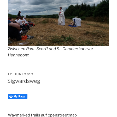
Zwischen Pont-Scorff und St-Caradec kurz vor
Hennebont
VERÖFFENTLICHT
17. JUNI 2017
AM
Sigwardsweg
Waymarked trails auf openstreetmap