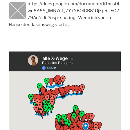
https://docs.google.com/document/d/15cs0f
wu8A9S_lMN7df_ZY7YBOlCB81OjEpRUFC2
79Ac/edit?usp=sharing Wenn ich von zu
Hause den Jakobsweg starte,…