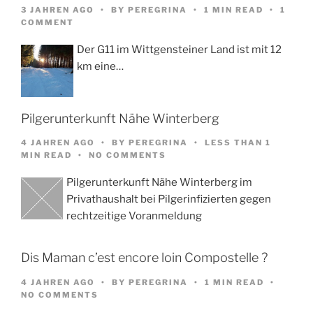
3 JAHREN AGO
BY
PEREGRINA
1 MIN READ
1
COMMENT
Der G11 im Wittgensteiner Land ist mit 12
km eine…
Pilgerunterkunft Nähe Winterberg
4 JAHREN AGO
BY
PEREGRINA
LESS THAN 1
MIN READ
NO COMMENTS
Pilgerunterkunft Nähe Winterberg im
Privathaushalt bei Pilgerinfizierten gegen
rechtzeitige Voranmeldung
Dis Maman c’est encore loin Compostelle ?
4 JAHREN AGO
BY
PEREGRINA
1 MIN READ
NO COMMENTS