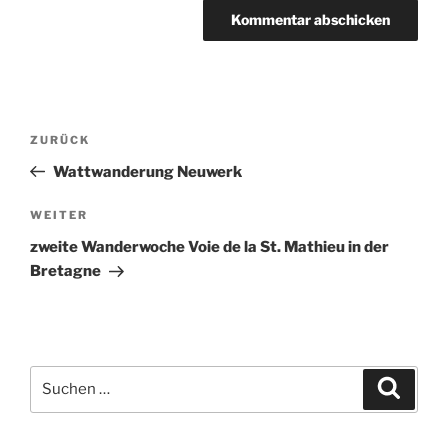
Beitragsnavigation
Vorheriger
ZURÜCK
Beitrag
Wattwanderung Neuwerk
Nächster
WEITER
Beitrag
zweite Wanderwoche Voie de la St. Mathieu in der
Bretagne
Suchen
Suche
nach: