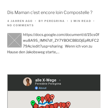
Dis Maman c’est encore loin Compostelle ?
4 JAHREN AGO
BY
PEREGRINA
1 MIN READ
NO COMMENTS
https://docs.google.com/document/d/15cs0f
wu8A9S_lMN7df_ZY7YBOlCB81OjEpRUFC2
79Ac/edit?usp=sharing Wenn ich von zu
Hause den Jakobsweg starte,…