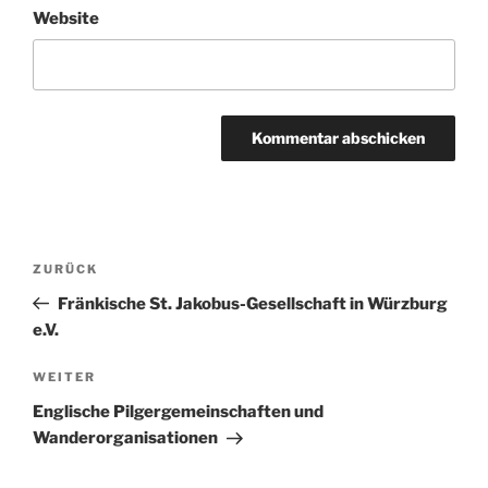
Website
Beitragsnavigation
Vorheriger
ZURÜCK
Beitrag
Fränkische St. Jakobus-Gesellschaft in Würzburg
e.V.
Nächster
WEITER
Beitrag
Englische Pilgergemeinschaften und
Wanderorganisationen