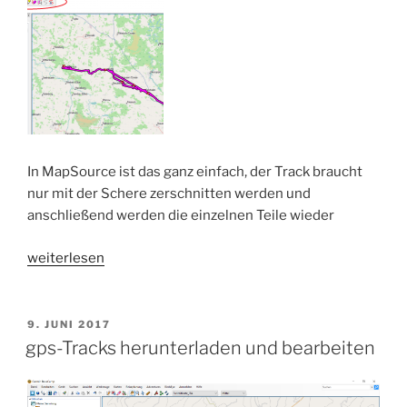
In MapSource ist das ganz einfach, der Track braucht
nur mit der Schere zerschnitten werden und
anschließend werden die einzelnen Teile wieder
„gps-
weiterlesen
Tracks
reparieren“
VERÖFFENTLICHT
9. JUNI 2017
AM
gps-Tracks herunterladen und bearbeiten