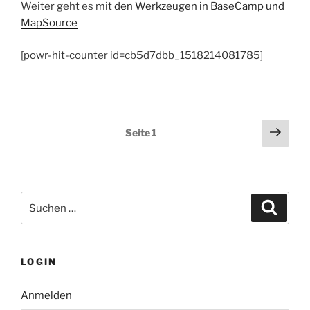
Weiter geht es mit
den Werkzeugen in BaseCamp und
MapSource
[powr-hit-counter id=cb5d7dbb_1518214081785]
Seitennummerierung
Näch
Seite
1
Seit
der
Beiträge
Suchen
Suche
nach:
LOGIN
Anmelden