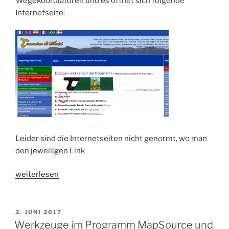
Wegekoordiatoren und es öffnet sich folgende
Internetseite:
Leider sind die Internetseiten nicht genormt, wo man
den jeweiligen Link
„gps-
weiterlesen
Tracks
herunterladen
und
VERÖFFENTLICHT
2. JUNI 2017
AM
bearbeiten“
Werkzeuge im Programm MapSource und