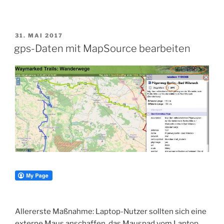
VERÖFFENTLICHT
31. MAI 2017
AM
gps-Daten mit MapSource bearbeiten
Allererste Maßnahme: Laptop-Nutzer sollten sich eine
externe Maus anschaffen, das Mauspad vom Laptop