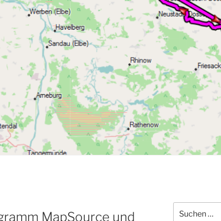
Suchen
ogramm MapSource und
nach: