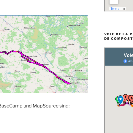
VOIE DE LA 
DE COMPOST
 BaseCamp und MapSource sind: