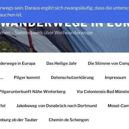
erwegs sein. Daraus ergibt sich zwangsläufig, dass die unter
auchen ist.
WANDERWEGE IN EU
gehen – Sammelwerk über Weitwanderwege
derwege in Europa
Das Heilige Jahr
Die Stimme von Comp
r…
Pilger kommt
Datenschutzerklärung
Impressum
Pilgerunterkunft Nähe Winterberg
Via Coloniensis Bad Münster
fel
Jakobsweg von Osnabrück nach Dortmund
Mosel-Cam
nburg ob der Tauber
Chemin de Schengen