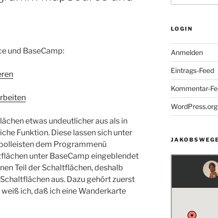
LOGIN
rce und BaseCamp:
Anmelden
Eintrags-Feed
eren
Kommentar-Fe
rbeiten
WordPress.org
ächen etwas undeutlicher aus als in
che Funktion. Diese lassen sich unter
JAKOBSWEGE
mbolleisten dem Programmenü
ltflächen unter BaseCamp eingeblendet
inen Teil der Schaltflächen, deshalb
 Schaltflächen aus. Dazu gehört zuerst
ch weiß ich, daß ich eine Wanderkarte