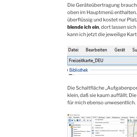
Die Geräteübertragung brauche 
oben im Hauptmenü enthalten. 
überflüssig und kostet nur Platz
blende ich ein
, dort lassen sic
kann ich jetzt die jeweilige Ka
Die Schaltfläche „Aufgabenportal
klein, daß sie kaum auffällt. D
für mich ebenso unwesentlich.