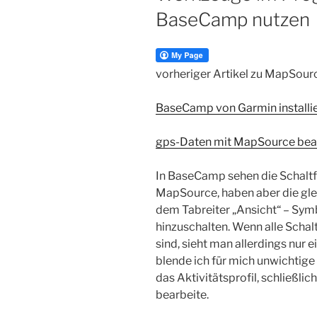
BaseCamp nutzen
vorheriger Artikel zu MapSou
BaseCamp von Garmin installi
gps-Daten mit MapSource bea
In BaseCamp sehen die Schaltfl
MapSource, haben aber die glei
dem Tabreiter „Ansicht“ – Sy
hinzuschalten. Wenn alle Scha
sind, sieht man allerdings nur e
blende ich für mich unwichtige
das Aktivitätsprofil, schließli
bearbeite.