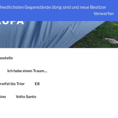
schiedlichsten Gegenstände übrig sind und neue Besitzer
Verwerfen
ROPA
ostelle
Ich habe einen Traum…
eifel bis Trier
E8
ino
Volto Santo