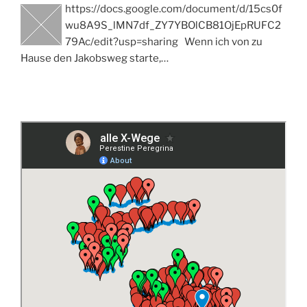
https://docs.google.com/document/d/15cs0f
wu8A9S_lMN7df_ZY7YBOlCB81OjEpRUFC2
79Ac/edit?usp=sharing Wenn ich von zu
Hause den Jakobsweg starte,…