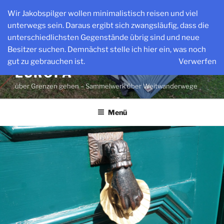
Zum
Wir Jakobspilger wollen minimalistisch reisen und viel
Inhalt
unterwegs sein. Daraus ergibt sich zwangsläufig, dass die
springen
unterschiedlichsten Gegenstände übrig sind und neue
Besitzer suchen. Demnächst stelle ich hier ein, was noch
WEITWANDERWEGE IN
gut zu gebrauchen ist.
Verwerfen
EUROPA
über Grenzen gehen – Sammelwerk über Weitwanderwege
Menü