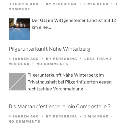
3 JAHREN AGO
BY
PEREGRINA
1 MIN READ
1
COMMENT
Der G11 im Wittgensteiner Land ist mit 12
km eine…
Pilgerunterkunft Nähe Winterberg
4 JAHREN AGO
BY
PEREGRINA
LESS THAN 1
MIN READ
NO COMMENTS
Pilgerunterkunft Nähe Winterberg im
Privathaushalt bei Pilgerinfizierten gegen
rechtzeitige Voranmeldung
Dis Maman c’est encore loin Compostelle ?
4 JAHREN AGO
BY
PEREGRINA
1 MIN READ
NO COMMENTS