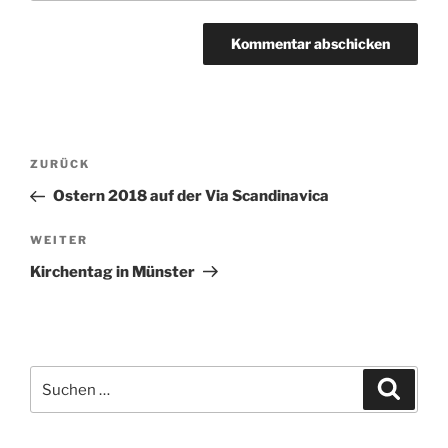
Beitragsnavigation
Vorheriger
ZURÜCK
Beitrag
Ostern 2018 auf der Via Scandinavica
Nächster
WEITER
Beitrag
Kirchentag in Münster
Suchen
Suche
nach: