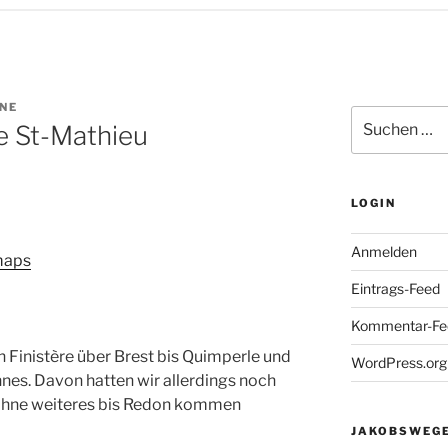
NE
Suchen
te St-Mathieu
nach:
LOGIN
Anmelden
maps
Eintrags-Feed
Kommentar-Fe
 Finistère über Brest bis Quimperle und
WordPress.org
s. Davon hatten wir allerdings noch
en ohne weiteres bis Redon kommen
JAKOBSWEGE