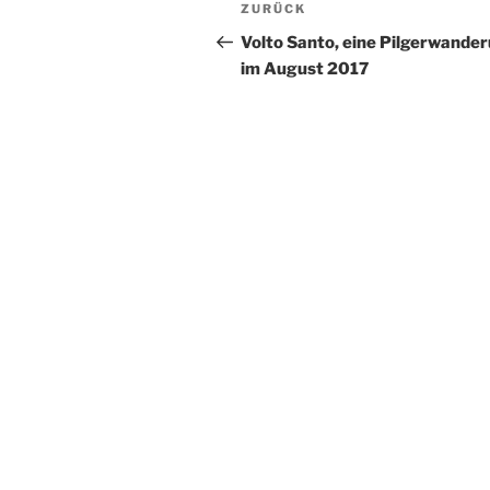
Beitragsnavigation
Vorheriger
ZURÜCK
Beitrag
Volto Santo, eine Pilgerwande
im August 2017