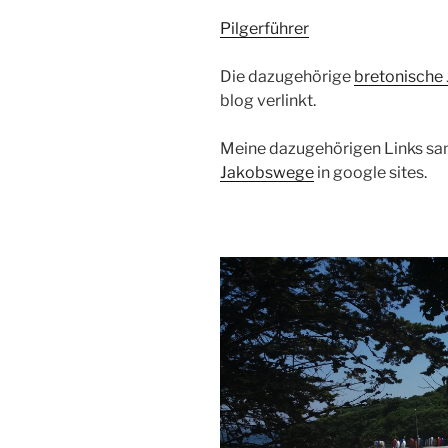
Pilgerführer
Die dazugehörige
bretonische
blog verlinkt.
Meine dazugehörigen Links sa
Jakobswege
in google sites.