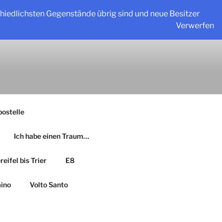
schiedlichsten Gegenstände übrig sind und neue Besitzer
Verwerfen
ostelle
Ich habe einen Traum…
eifel bis Trier
E8
ino
Volto Santo