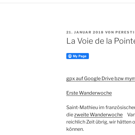
VERÖFFENTLICHT
21. JANUAR 2018
VON
PERESTI
AM
La Voie de la Poin
gpx auf Google Drive bzw my
Erste Wanderwoche
Saint-Mathieu im französischen
die
zweite Wanderwoche
Vanne
reichlich Zeit übrig, wir hätt
können.