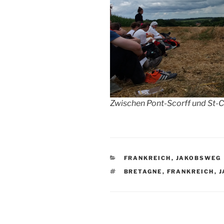
Zwischen Pont-Scorff und St-
KATEGORIEN
FRANKREICH
,
JAKOBSWEG
SCHLAGWÖRTER
BRETAGNE
,
FRANKREICH
,
J