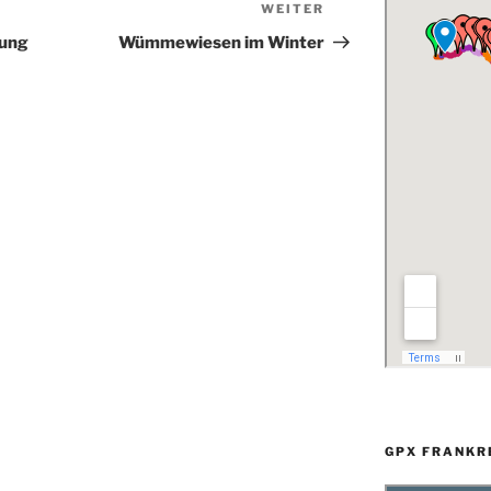
WEITER
Nächster
Beitrag
rung
Wümmewiesen im Winter
GPX FRANKR