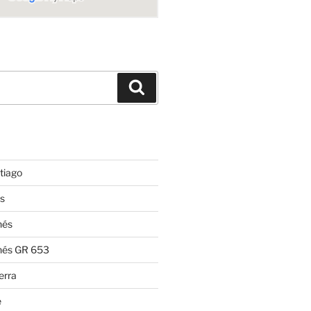
Suchen
tiago
s
nés
nés GR 653
erra
e