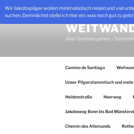
Zum
Wir Jakobspilger wollen minimalistisch reisen und viel unt
Inhalt
suchen. Demnächst stelle ich hier ein, was noch gut zu gebr
springen
WEITWAND
über Grenzen gehen – Samme
Camino de Santiago
Weitwan
Unser Pilgerstammtisch und meh
Heidenstraße
Heerweg
Jakobsweg Bonn bis Bad Münsterei
Chemin des Allemands
Rothe