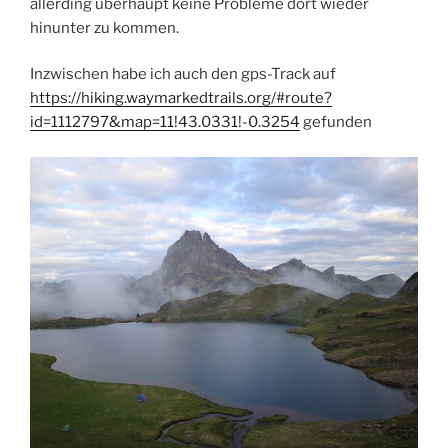
allerding überhaupt keine Probleme dort wieder
hinunter zu kommen.
Inzwischen habe ich auch den gps-Track auf
https://hiking.waymarkedtrails.org/#route?
id=1112797&map=11!43.0331!-0.3254
gefunden