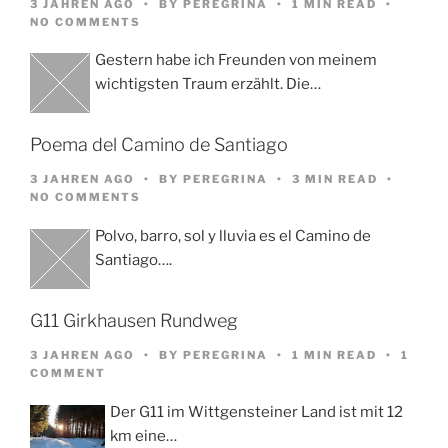
3 JAHREN AGO
BY
PEREGRINA
1 MIN READ
NO COMMENTS
Gestern habe ich Freunden von meinem
wichtigsten Traum erzählt. Die…
Poema del Camino de Santiago
3 JAHREN AGO
BY
PEREGRINA
3 MIN READ
NO COMMENTS
Polvo, barro, sol y lluvia es el Camino de
Santiago….
G11 Girkhausen Rundweg
3 JAHREN AGO
BY
PEREGRINA
1 MIN READ
1
COMMENT
Der G11 im Wittgensteiner Land ist mit 12
km eine…