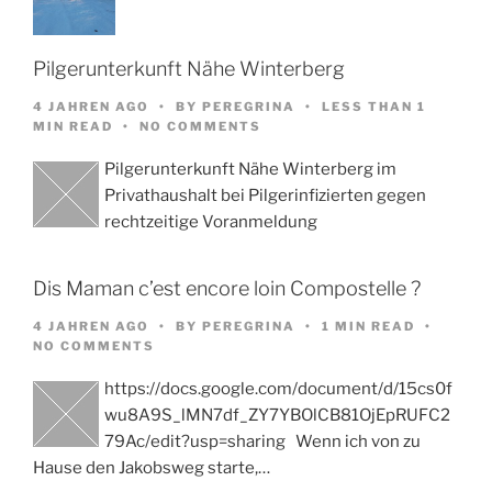
Pilgerunterkunft Nähe Winterberg
4 JAHREN AGO
BY
PEREGRINA
LESS THAN 1
MIN READ
NO COMMENTS
Pilgerunterkunft Nähe Winterberg im
Privathaushalt bei Pilgerinfizierten gegen
rechtzeitige Voranmeldung
Dis Maman c’est encore loin Compostelle ?
4 JAHREN AGO
BY
PEREGRINA
1 MIN READ
NO COMMENTS
https://docs.google.com/document/d/15cs0f
wu8A9S_lMN7df_ZY7YBOlCB81OjEpRUFC2
79Ac/edit?usp=sharing Wenn ich von zu
Hause den Jakobsweg starte,…