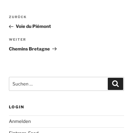
Beitragsnavigation
Vorheriger
ZURÜCK
Beitrag
Voie du Piémont
Nächster
WEITER
Beitrag
Chemins Bretagne
Suchen
Suche
nach:
LOGIN
Anmelden