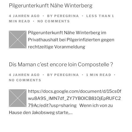
Pilgerunterkunft Nähe Winterberg
4 JAHREN AGO
BY
PEREGRINA
LESS THAN 1
MIN READ
NO COMMENTS
Pilgerunterkunft Nähe Winterberg im
Privathaushalt bei Pilgerinfizierten gegen
rechtzeitige Voranmeldung
Dis Maman c’est encore loin Compostelle ?
4 JAHREN AGO
BY
PEREGRINA
1 MIN READ
NO COMMENTS
https://docs.google.com/document/d/15cs0f
wu8A9S_lMN7df_ZY7YBOlCB81OjEpRUFC2
79Ac/edit?usp=sharing Wenn ich von zu
Hause den Jakobsweg starte,…