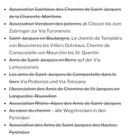
Association Saintaise des Chemins de Saint-Jacques
de la Charente-Maritime
Association Vendeen des pelerins
ab Clisson bis zum
Zubringer zur Via Turonensis
Saint-Jacques en Boulangrie
, Le chemin de Templièrs
von Boussières bis Villers Outréaux, Chemin de
Compostelle von Meurchin bis St. Quentin
Amis de Saint-Jacques en Berry
auf der Via
Lemovicensis
Les amis de Saint-Jacques de Compostelle dans le
Gers
Via Podiensis und Via Tolosana
l’Association des Amis de Chemins de St Jacques en
Languedoc-Roussillon
Association Rhône-Alpes des Amis de Saint-Jacques
Au cœur du chemin
– alle Wegstrecken in den
Pyrenäen
Association des Amis de Saint Jacques des Hautes-
Pyrénées