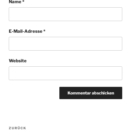
Name
*
E-Mail-Adresse
*
Website
Beitragsnavigation
Vorheriger
ZURÜCK