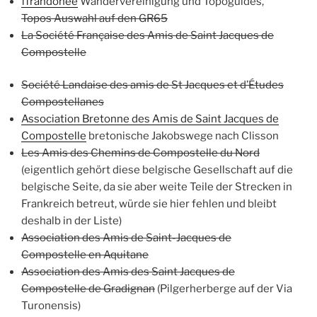
ffrandonee
Wandervereinigung und Topoguides,
Topos Auswahl auf den GR65
La Société Française des Amis de Saint Jacques de
Compostelle
Société Landaise des amis de St Jacques et d’Études
Compostellanes
Association Bretonne des Amis de Saint Jacques de
Compostelle
bretonische Jakobswege nach Clisson
Les Amis des Chemins de Compostelle du Nord
(eigentlich gehört diese belgische Gesellschaft auf die
belgische Seite, da sie aber weite Teile der Strecken in
Frankreich betreut, würde sie hier fehlen und bleibt
deshalb in der Liste)
Association des Amis de Saint-Jacques de
Compostelle en Aquitane
Association des Amis des Saint Jacques de
Compostelle de Gradignan
(Pilgerherberge auf der Via
Turonensis)