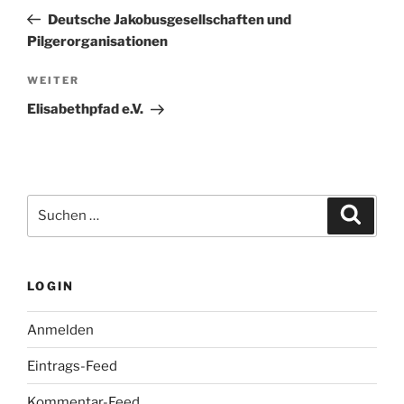
Beitrag
Deutsche Jakobusgesellschaften und
Pilgerorganisationen
Nächster
WEITER
Beitrag
Elisabethpfad e.V.
Suchen
Suche
nach:
LOGIN
Anmelden
Eintrags-Feed
Kommentar-Feed