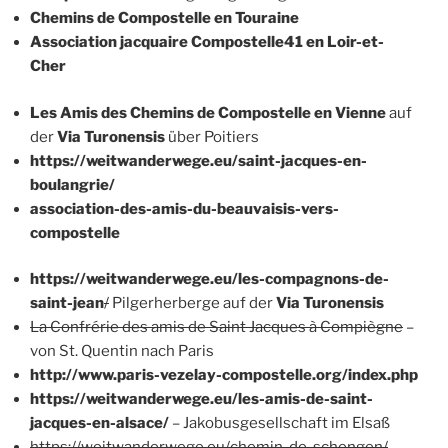
Chemins de Compostelle en Touraine
Association jacquaire Compostelle41 en Loir-et-
Cher
Les Amis des Chemins de Compostelle en Vienne
auf
der
Via Turonensis
über Poitiers
https://weitwanderwege.eu/saint-jacques-en-
boulangrie/
association-des-amis-du-beauvaisis-vers-
compostelle
https://weitwanderwege.eu/les-compagnons-de-
saint-jean
/
Pilgerherberge auf der
Via Turonensis
La Confrérie des amis de Saint Jacques à Compiègne
–
von St. Quentin nach Paris
http://www.paris-vezelay-compostelle.org/index.php
https://weitwanderwege.eu/les-amis-de-saint-
jacques-en-alsace/
– Jakobusgesellschaft im Elsaß
https://weitwanderwege.eu/chemin-de-schengen/