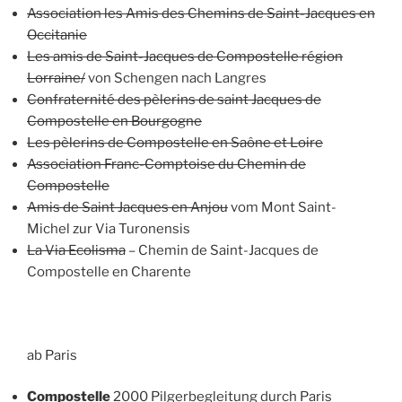
Association les Amis des Chemins de Saint-Jacques en
Occitanie
Les amis de Saint-Jacques de Compostelle région
Lorraine/
von Schengen nach Langres
Confraternité des pèlerins de saint Jacques de
Compostelle en Bourgogne
Les pèlerins de Compostelle en Saône et Loire
Association Franc-Comptoise du Chemin de
Compostelle
Amis de Saint Jacques en Anjou
vom Mont Saint-
Michel zur Via Turonensis
La Via Ecolisma
– Chemin de Saint-Jacques de
Compostelle en Charente
ab Paris
Compostelle
2000 Pilgerbegleitung durch Paris