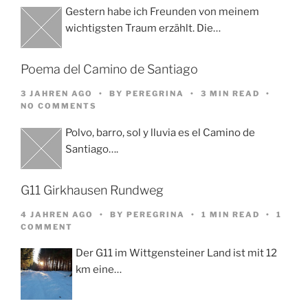
Gestern habe ich Freunden von meinem
wichtigsten Traum erzählt. Die…
Poema del Camino de Santiago
3 JAHREN AGO
BY
PEREGRINA
3 MIN READ
NO COMMENTS
Polvo, barro, sol y lluvia es el Camino de
Santiago….
G11 Girkhausen Rundweg
4 JAHREN AGO
BY
PEREGRINA
1 MIN READ
1
COMMENT
Der G11 im Wittgensteiner Land ist mit 12
km eine…