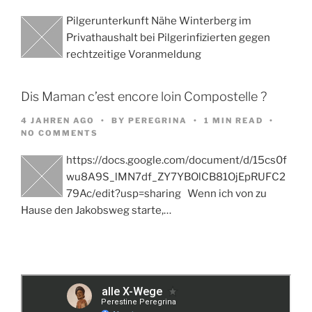
Pilgerunterkunft Nähe Winterberg im
Privathaushalt bei Pilgerinfizierten gegen
rechtzeitige Voranmeldung
Dis Maman c’est encore loin Compostelle ?
4 JAHREN AGO
BY
PEREGRINA
1 MIN READ
NO COMMENTS
https://docs.google.com/document/d/15cs0f
wu8A9S_lMN7df_ZY7YBOlCB81OjEpRUFC2
79Ac/edit?usp=sharing Wenn ich von zu
Hause den Jakobsweg starte,…