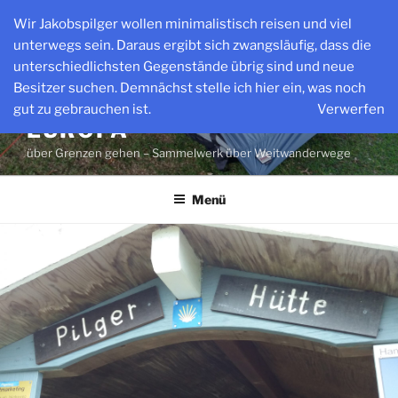
Zum
Wir Jakobspilger wollen minimalistisch reisen und viel
Inhalt
unterwegs sein. Daraus ergibt sich zwangsläufig, dass die
springen
unterschiedlichsten Gegenstände übrig sind und neue
Besitzer suchen. Demnächst stelle ich hier ein, was noch
WEITWANDERWEGE IN
gut zu gebrauchen ist.
Verwerfen
EUROPA
über Grenzen gehen – Sammelwerk über Weitwanderwege
Menü