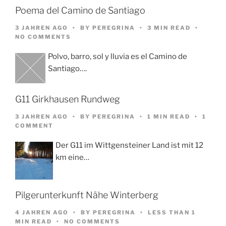
Poema del Camino de Santiago
3 JAHREN AGO
BY
PEREGRINA
3 MIN READ
NO COMMENTS
Polvo, barro, sol y lluvia es el Camino de
Santiago….
G11 Girkhausen Rundweg
3 JAHREN AGO
BY
PEREGRINA
1 MIN READ
1
COMMENT
Der G11 im Wittgensteiner Land ist mit 12
km eine…
Pilgerunterkunft Nähe Winterberg
4 JAHREN AGO
BY
PEREGRINA
LESS THAN 1
MIN READ
NO COMMENTS