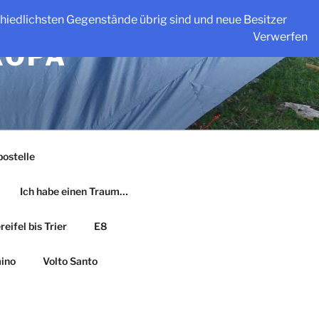
schiedlichsten Gegenstände übrig sind und neue Besitzer
Verwerfen
ROPA
ostelle
Ich habe einen Traum…
eifel bis Trier
E8
ino
Volto Santo