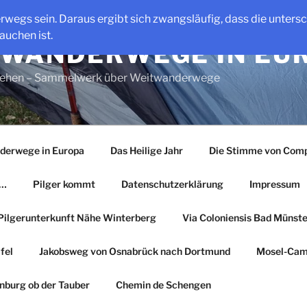
erwegs sein. Daraus ergibt sich zwangsläufig, dass die unter
auchen ist.
WANDERWEGE IN EU
gehen – Sammelwerk über Weitwanderwege
derwege in Europa
Das Heilige Jahr
Die Stimme von Comp
r…
Pilger kommt
Datenschutzerklärung
Impressum
Pilgerunterkunft Nähe Winterberg
Via Coloniensis Bad Münster
fel
Jakobsweg von Osnabrück nach Dortmund
Mosel-Cam
nburg ob der Tauber
Chemin de Schengen