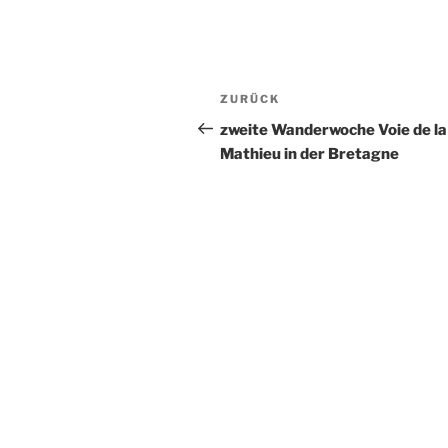
Beitragsnavigation
Vorheriger
ZURÜCK
Beitrag
zweite Wanderwoche Voie de la
Mathieu in der Bretagne