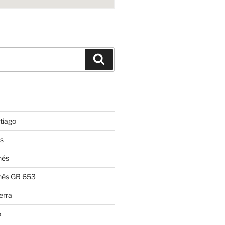
Suchen
tiago
s
nés
nés GR 653
erra
e