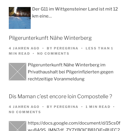
Der G11 im Wittgensteiner Land ist mit 12
km eine…
Pilgerunterkunft Nähe Winterberg
4 JAHREN AGO
BY
PEREGRINA
LESS THAN 1
MIN READ
NO COMMENTS
Pilgerunterkunft Nähe Winterberg im
Privathaushalt bei Pilgerinfizierten gegen
rechtzeitige Voranmeldung
Dis Maman c’est encore loin Compostelle ?
4 JAHREN AGO
BY
PEREGRINA
1 MIN READ
NO COMMENTS
https://docs.google.com/document/d/15cs0f
wu8A9S_lMN7df_ZY7YBOlCB81OjEpRUFC2