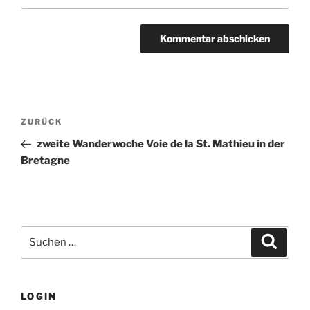
Beitragsnavigation
Vorheriger
ZURÜCK
Beitrag
zweite Wanderwoche Voie de la St. Mathieu in der
Bretagne
Suchen
Suche
nach:
LOGIN