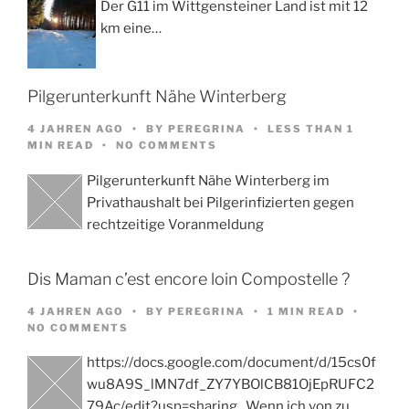
Der G11 im Wittgensteiner Land ist mit 12
km eine…
Pilgerunterkunft Nähe Winterberg
4 JAHREN AGO
BY
PEREGRINA
LESS THAN 1
MIN READ
NO COMMENTS
Pilgerunterkunft Nähe Winterberg im
Privathaushalt bei Pilgerinfizierten gegen
rechtzeitige Voranmeldung
Dis Maman c’est encore loin Compostelle ?
4 JAHREN AGO
BY
PEREGRINA
1 MIN READ
NO COMMENTS
https://docs.google.com/document/d/15cs0f
wu8A9S_lMN7df_ZY7YBOlCB81OjEpRUFC2
79Ac/edit?usp=sharing Wenn ich von zu