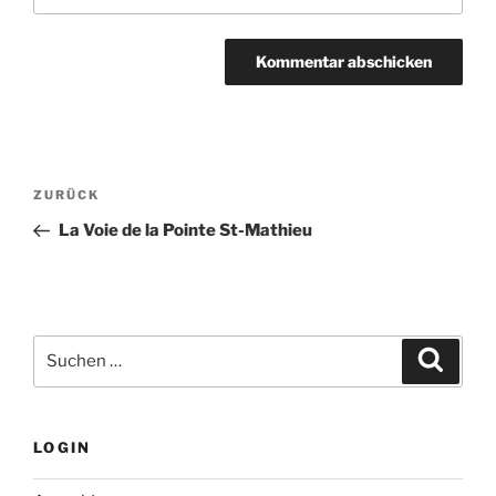
Beitragsnavigation
Vorheriger
ZURÜCK
Beitrag
La Voie de la Pointe St-Mathieu
Suchen
Suche
nach:
LOGIN