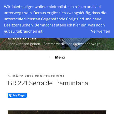
Zum
Wir Jakobspilger wollen minimalistisch reisen und viel
Inhalt
unterwegs sein. Daraus ergibt sich zwangsläufig, dass die
springen
unterschiedlichsten Gegenstände übrig sind und neue
Besitzer suchen. Demnächst stelle ich hier ein, was noch
WEITWANDERWEGE IN
gut zu gebrauchen ist.
Verwerfen
EUROPA
über Grenzen gehen – Sammelwerk über Weitwanderwege
Menü
VERÖFFENTLICHT
5. MÄRZ 2017
VON
PEREGRINA
AM
GR 221 Serra de Tramuntana