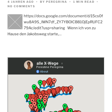
4 JAHREN AGO
BY
PEREGRINA
1 MIN READ
NO COMMENTS
https://docs.google.com/document/d/15cs0f
wu8A9S_lMN7df_ZY7YBOlCB81OjEpRUFC2
79Ac/edit?usp=sharing Wenn ich von zu
Hause den Jakobsweg starte,…