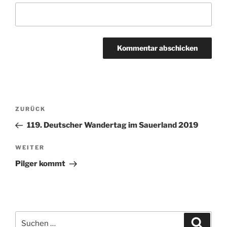
Beitragsnavigation
Vorheriger
ZURÜCK
Beitrag
119. Deutscher Wandertag im Sauerland 2019
Nächster
WEITER
Beitrag
Pilger kommt
Suchen
Suche