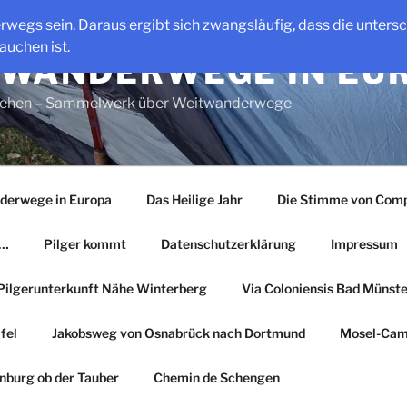
erwegs sein. Daraus ergibt sich zwangsläufig, dass die unter
auchen ist.
WANDERWEGE IN EU
gehen – Sammelwerk über Weitwanderwege
derwege in Europa
Das Heilige Jahr
Die Stimme von Comp
r…
Pilger kommt
Datenschutzerklärung
Impressum
Pilgerunterkunft Nähe Winterberg
Via Coloniensis Bad Münster
fel
Jakobsweg von Osnabrück nach Dortmund
Mosel-Cam
nburg ob der Tauber
Chemin de Schengen