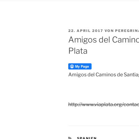
VERÖFFENTLICHT
22. APRIL 2017
VON
PEREGRIN
AM
Amigos del Caminos
Plata
Amigos del Caminos de Santiag
http://www.viaplata.org/conta
KATEGORIEN
SPANIEN