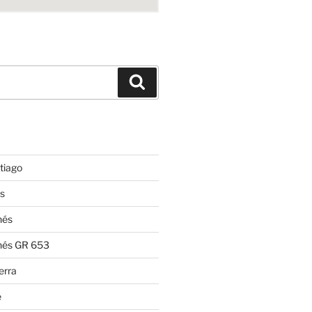
Suchen
tiago
s
nés
nés GR 653
erra
e