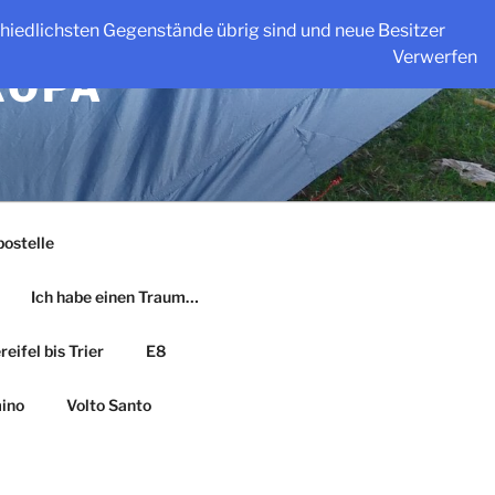
schiedlichsten Gegenstände übrig sind und neue Besitzer
Verwerfen
ROPA
ostelle
Ich habe einen Traum…
eifel bis Trier
E8
ino
Volto Santo