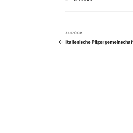
Beitragsnavigation
Vorheriger
ZURÜCK
Beitrag
Italienische Pilgergemeinscha