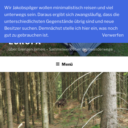
Zum
Wir Jakobspilger wollen minimalistisch reisen und viel
Inhalt
unterwegs sein. Daraus ergibt sich zwangsläufig, dass die
springen
unterschiedlichsten Gegenstände übrig sind und neue
Besitzer suchen. Demnächst stelle ich hier ein, was noch
WEITWANDERWEGE IN
gut zu gebrauchen ist.
Verwerfen
EUROPA
über Grenzen gehen – Sammelwerk über Weitwanderwege
Menü