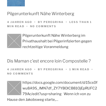
Pilgerunterkunft Nähe Winterberg
4 JAHREN AGO
BY
PEREGRINA
LESS THAN 1
MIN READ
NO COMMENTS
Pilgerunterkunft Nähe Winterberg im
Privathaushalt bei Pilgerinfizierten gegen
rechtzeitige Voranmeldung
Dis Maman c’est encore loin Compostelle ?
4 JAHREN AGO
BY
PEREGRINA
1 MIN READ
NO COMMENTS
https://docs.google.com/document/d/15cs0f
wu8A9S_lMN7df_ZY7YBOlCB81OjEpRUFC2
79Ac/edit?usp=sharing Wenn ich von zu
Hause den Jakobsweg starte,…