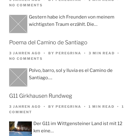
NO COMMENTS
Gestern habe ich Freunden von meinem
wichtigsten Traum erzählt. Die…
Poema del Camino de Santiago
3 JAHREN AGO
BY
PEREGRINA
3 MIN READ
NO COMMENTS
Polvo, barro, sol y lluvia es el Camino de
Santiago….
G11 Girkhausen Rundweg
3 JAHREN AGO
BY
PEREGRINA
1 MIN READ
1
COMMENT
Der G11 im Wittgensteiner Land ist mit 12
km eine…