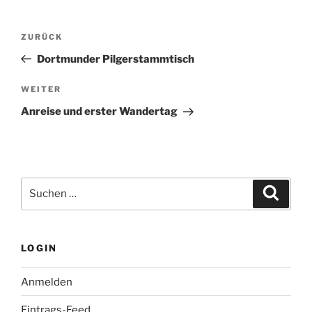
Beitragsnavigation
Vorheriger
ZURÜCK
Beitrag
Dortmunder Pilgerstammtisch
Nächster
WEITER
Beitrag
Anreise und erster Wandertag
Suchen
Suche
nach:
LOGIN
Anmelden
Eintrags-Feed