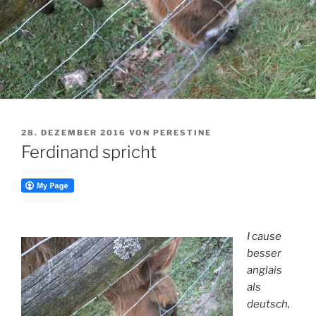
VERÖFFENTLICHT
28. DEZEMBER 2016
VON
PERESTINE
AM
Ferdinand spricht
I cause
besser
anglais
als
deutsch,