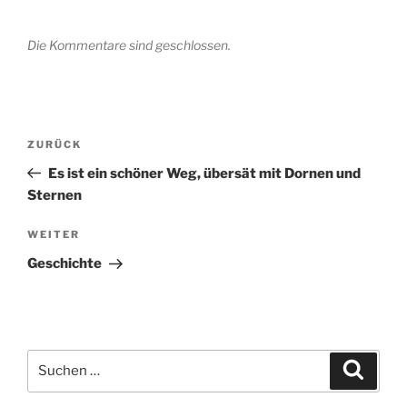
Die Kommentare sind geschlossen.
Beitragsnavigation
Vorheriger
ZURÜCK
Beitrag
Es ist ein schöner Weg, übersät mit Dornen und
Sternen
Nächster
WEITER
Beitrag
Geschichte
Suchen
Suche
nach: