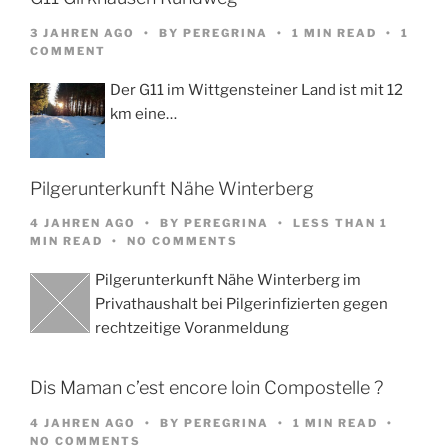
3 JAHREN AGO
BY
PEREGRINA
1 MIN READ
1
COMMENT
Der G11 im Wittgensteiner Land ist mit 12
km eine…
Pilgerunterkunft Nähe Winterberg
4 JAHREN AGO
BY
PEREGRINA
LESS THAN 1
MIN READ
NO COMMENTS
Pilgerunterkunft Nähe Winterberg im
Privathaushalt bei Pilgerinfizierten gegen
rechtzeitige Voranmeldung
Dis Maman c’est encore loin Compostelle ?
4 JAHREN AGO
BY
PEREGRINA
1 MIN READ
NO COMMENTS