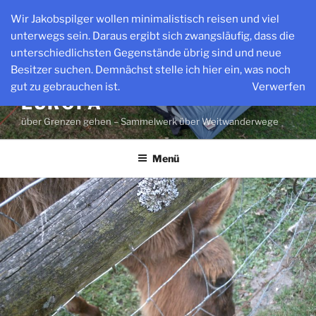
Zum
Wir Jakobspilger wollen minimalistisch reisen und viel
Inhalt
unterwegs sein. Daraus ergibt sich zwangsläufig, dass die
springen
unterschiedlichsten Gegenstände übrig sind und neue
Besitzer suchen. Demnächst stelle ich hier ein, was noch
WEITWANDERWEGE IN
gut zu gebrauchen ist.
Verwerfen
EUROPA
über Grenzen gehen – Sammelwerk über Weitwanderwege
Menü