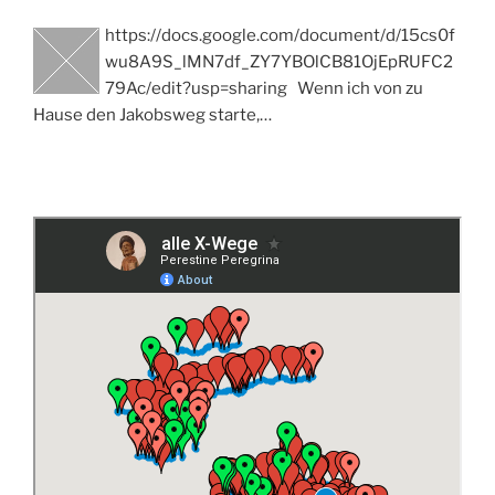
https://docs.google.com/document/d/15cs0f
wu8A9S_lMN7df_ZY7YBOlCB81OjEpRUFC2
79Ac/edit?usp=sharing Wenn ich von zu
Hause den Jakobsweg starte,…