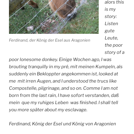
alors this
is my
story:
Listen
gute
Leute,
Ferdinand, der König der Esel aus Aragonien
the poor
story of a
poor lonesome donkey. Einige Wochen ago, I was
brouting tranquilly in my pré, mit meinen Kumpeln, als
suddenly ein Bekloppter angekommen ist, looked at
me mit irren Augen, and I understood the trucs like
Compostelle, pilgrinage, and so on. Comme I am not
born from the last rain, I have sofort verstanden, daß
mein que my ruhiges Leben was finished. I shall tell
you more später about my esclavage.
Ferdinand, König der Esel und König von Aragonien