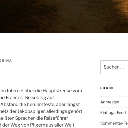
GRINA
Suchen
nach:
LOGIN
n im Internet über die Hauptstrecke vom
o Francés -Reiseblog auf
Anmelden
t Abstand die berühmteste, aber längst
etz der Jakobspilger, allerdings gehört
Eintrags-Feed
 meißten Sprachen die Reiseführer
Kommentar-Fe
 der Weg von Pilgern aus aller Welt