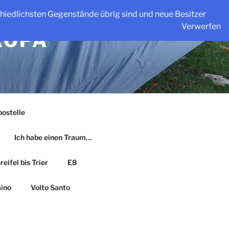
schiedlichsten Gegenstände übrig sind und neue Besitzer
Verwerfen
ROPA
ostelle
Ich habe einen Traum…
eifel bis Trier
E8
ino
Volto Santo