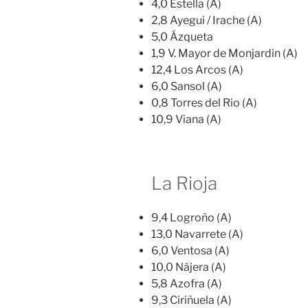
4,0 Estella (A)
2,8 Ayegui / Irache (A)
5,0 Ázqueta
1,9 V. Mayor de Monjardin (A)
12,4 Los Arcos (A)
6,0 Sansol (A)
0,8 Torres del Rio (A)
10,9 Viana (A)
La Rioja
9,4 Logroño (A)
13,0 Navarrete (A)
6,0 Ventosa (A)
10,0 Nájera (A)
5,8 Azofra (A)
9,3 Ciriñuela (A)