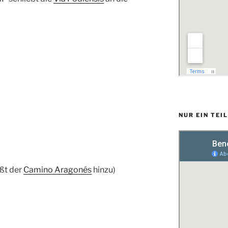
NUR EIN TEI
ößt der
Camino Aragonés
hinzu)