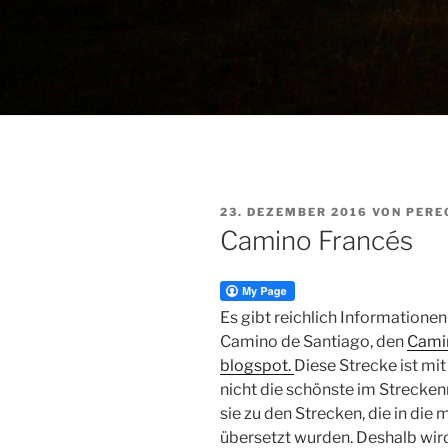
VERÖFFENTLICHT
23. DEZEMBER 2016
VON
PERE
AM
Camino Francés
Es gibt reichlich Informatione
Camino de Santiago, den
Camin
blogspot.
Diese Strecke ist mi
nicht die schönste
im Streckenn
sie zu den Strecken, die in die
übersetzt wurden. Deshalb wird