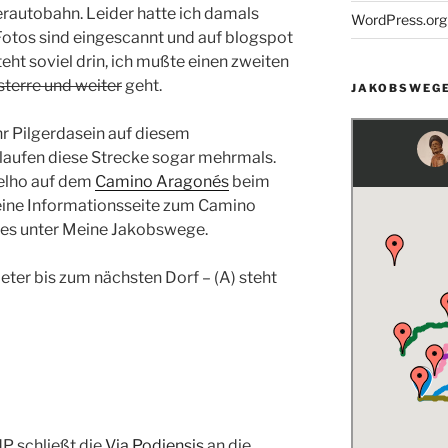
lgerautobahn. Leider hatte ich damals
WordPress.org
Fotos sind eingescannt und auf blogspot
eht soviel drin, ich mußte einen zweiten
sterre und weiter
geht.
JAKOBSWEGE
hr Pilgerdasein auf diesem
laufen diese Strecke sogar mehrmals.
oelho auf dem
Camino Aragonés
beim
ne Informationsseite zum Camino
ites unter Meine Jakobswege.
eter bis zum nächsten Dorf – (A) steht
PdP schließt die
Via Podiensis
an die