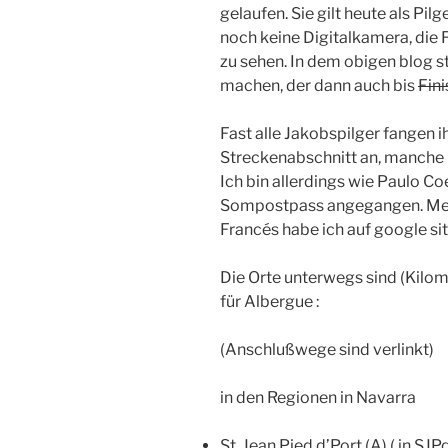
gelaufen. Sie gilt heute als Pi
noch keine Digitalkamera, die 
zu sehen. In dem obigen blog st
machen, der dann auch bis
Fini
Fast alle Jakobspilger fangen i
Streckenabschnitt an, manche 
Ich bin allerdings wie Paulo C
Sompostpass angegangen. Mei
Francés habe ich auf google s
Die Orte unterwegs sind (Kilom
für Albergue :
(Anschlußwege sind verlinkt)
in den Regionen in Navarra
St. Jean Pied d’Port (A) ( in SJ