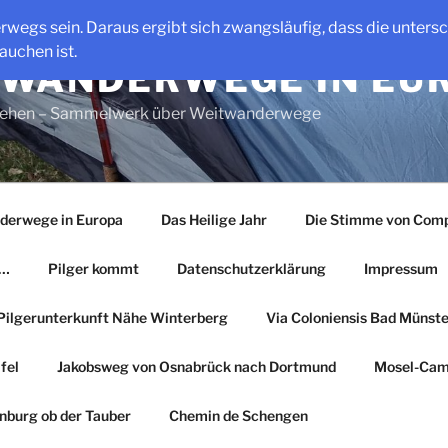
erwegs sein. Daraus ergibt sich zwangsläufig, dass die unter
auchen ist.
WANDERWEGE IN EU
gehen – Sammelwerk über Weitwanderwege
derwege in Europa
Das Heilige Jahr
Die Stimme von Comp
r…
Pilger kommt
Datenschutzerklärung
Impressum
Pilgerunterkunft Nähe Winterberg
Via Coloniensis Bad Münster
fel
Jakobsweg von Osnabrück nach Dortmund
Mosel-Cam
nburg ob der Tauber
Chemin de Schengen