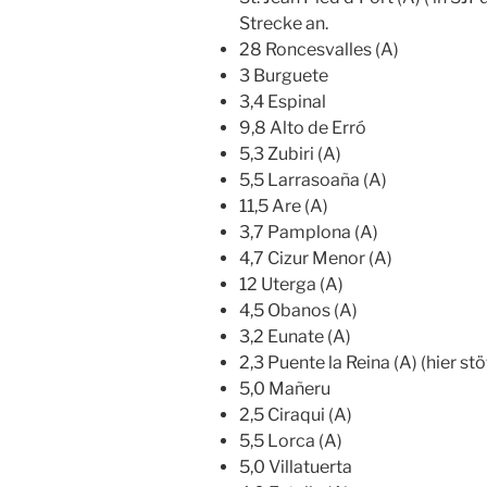
Strecke an.
28 Roncesvalles (A)
3 Burguete
3,4 Espinal
9,8 Alto de Erró
5,3 Zubiri (A)
5,5 Larrasoaña (A)
11,5 Are (A)
3,7 Pamplona (A)
4,7 Cizur Menor (A)
12 Uterga (A)
4,5 Obanos (A)
3,2 Eunate (A)
2,3 Puente la Reina (A) (hier st
5,0 Mañeru
2,5 Ciraqui (A)
5,5 Lorca (A)
5,0 Villatuerta