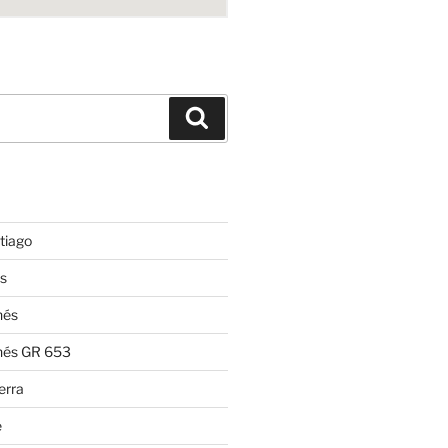
Suchen
tiago
s
nés
nés GR 653
erra
e