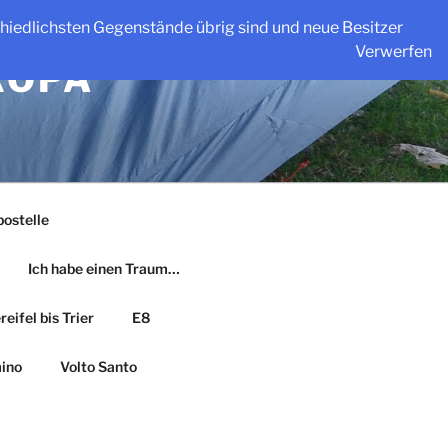
schiedlichsten Gegenstände übrig sind und neue Besitzer
Verwerfen
ROPA
ostelle
Ich habe einen Traum…
eifel bis Trier
E8
ino
Volto Santo