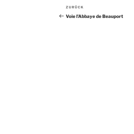
Beitragsnavigation
Vorheriger
ZURÜCK
Beitrag
Voie l’Abbaye de Beauport