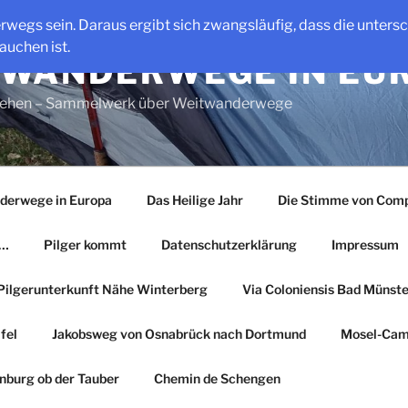
erwegs sein. Daraus ergibt sich zwangsläufig, dass die unter
auchen ist.
WANDERWEGE IN EU
gehen – Sammelwerk über Weitwanderwege
derwege in Europa
Das Heilige Jahr
Die Stimme von Comp
r…
Pilger kommt
Datenschutzerklärung
Impressum
Pilgerunterkunft Nähe Winterberg
Via Coloniensis Bad Münster
fel
Jakobsweg von Osnabrück nach Dortmund
Mosel-Cam
nburg ob der Tauber
Chemin de Schengen