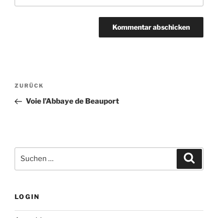
Beitragsnavigation
Vorheriger
ZURÜCK
Beitrag
Voie l’Abbaye de Beauport
Suchen
Suche
nach:
LOGIN