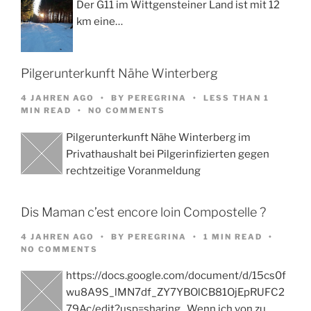
Der G11 im Wittgensteiner Land ist mit 12
km eine…
Pilgerunterkunft Nähe Winterberg
4 JAHREN AGO
BY
PEREGRINA
LESS THAN 1
MIN READ
NO COMMENTS
Pilgerunterkunft Nähe Winterberg im
Privathaushalt bei Pilgerinfizierten gegen
rechtzeitige Voranmeldung
Dis Maman c’est encore loin Compostelle ?
4 JAHREN AGO
BY
PEREGRINA
1 MIN READ
NO COMMENTS
https://docs.google.com/document/d/15cs0f
wu8A9S_lMN7df_ZY7YBOlCB81OjEpRUFC2
79Ac/edit?usp=sharing Wenn ich von zu