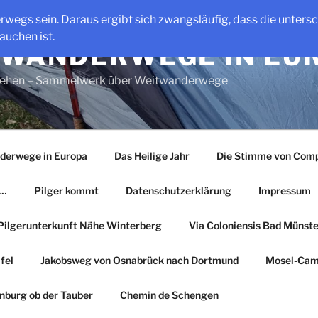
erwegs sein. Daraus ergibt sich zwangsläufig, dass die unter
auchen ist.
WANDERWEGE IN EU
gehen – Sammelwerk über Weitwanderwege
derwege in Europa
Das Heilige Jahr
Die Stimme von Comp
r…
Pilger kommt
Datenschutzerklärung
Impressum
Pilgerunterkunft Nähe Winterberg
Via Coloniensis Bad Münster
fel
Jakobsweg von Osnabrück nach Dortmund
Mosel-Cam
nburg ob der Tauber
Chemin de Schengen