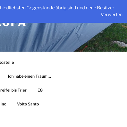
schiedlichsten Gegenstände übrig sind und neue Besitzer
Verwerfen
ROPA
ostelle
Ich habe einen Traum…
eifel bis Trier
E8
ino
Volto Santo