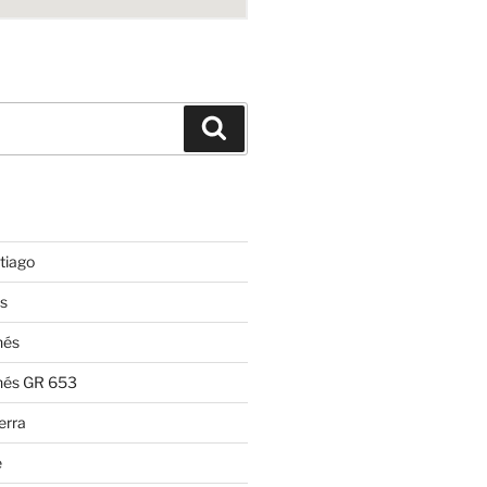
Suchen
tiago
s
nés
nés GR 653
erra
e