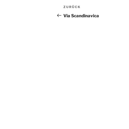
Beitragsnavigation
Vorheriger
ZURÜCK
Beitrag
Via Scandinavica