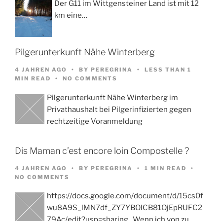
Der G11 im Wittgensteiner Land ist mit 12
km eine…
Pilgerunterkunft Nähe Winterberg
4 JAHREN AGO
BY
PEREGRINA
LESS THAN 1
MIN READ
NO COMMENTS
Pilgerunterkunft Nähe Winterberg im
Privathaushalt bei Pilgerinfizierten gegen
rechtzeitige Voranmeldung
Dis Maman c’est encore loin Compostelle ?
4 JAHREN AGO
BY
PEREGRINA
1 MIN READ
NO COMMENTS
https://docs.google.com/document/d/15cs0f
wu8A9S_lMN7df_ZY7YBOlCB81OjEpRUFC2
79Ac/edit?usp=sharing Wenn ich von zu