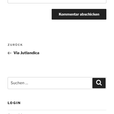
Beitragsnavigation
Vorheriger
ZURÜCK
Beitrag
Via Jutlandica
Suchen
Suche
nach:
LOGIN