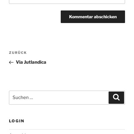
Beitragsnavigation
Vorheriger
ZURÜCK
Beitrag
Via Jutlandica
Suchen
Suche
nach:
LOGIN