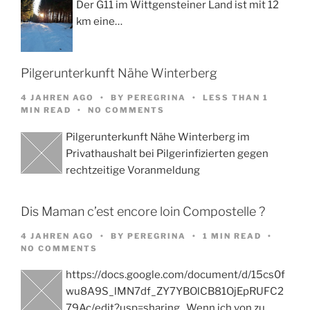
Der G11 im Wittgensteiner Land ist mit 12
km eine…
Pilgerunterkunft Nähe Winterberg
4 JAHREN AGO
BY
PEREGRINA
LESS THAN 1
MIN READ
NO COMMENTS
Pilgerunterkunft Nähe Winterberg im
Privathaushalt bei Pilgerinfizierten gegen
rechtzeitige Voranmeldung
Dis Maman c’est encore loin Compostelle ?
4 JAHREN AGO
BY
PEREGRINA
1 MIN READ
NO COMMENTS
https://docs.google.com/document/d/15cs0f
wu8A9S_lMN7df_ZY7YBOlCB81OjEpRUFC2
79Ac/edit?usp=sharing Wenn ich von zu