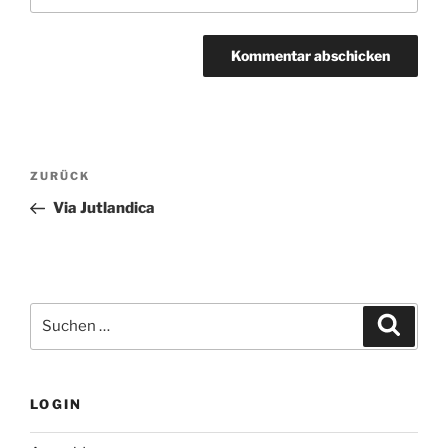
Beitragsnavigation
Vorheriger
ZURÜCK
Beitrag
Via Jutlandica
Suchen
Suche
nach:
LOGIN