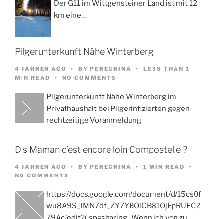
Der G11 im Wittgensteiner Land ist mit 12
km eine…
Pilgerunterkunft Nähe Winterberg
4 JAHREN AGO
BY
PEREGRINA
LESS THAN 1
MIN READ
NO COMMENTS
Pilgerunterkunft Nähe Winterberg im
Privathaushalt bei Pilgerinfizierten gegen
rechtzeitige Voranmeldung
Dis Maman c’est encore loin Compostelle ?
4 JAHREN AGO
BY
PEREGRINA
1 MIN READ
NO COMMENTS
https://docs.google.com/document/d/15cs0f
wu8A9S_lMN7df_ZY7YBOlCB81OjEpRUFC2
79Ac/edit?usp=sharing Wenn ich von zu