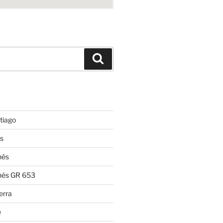
Suchen
tiago
s
nés
nés GR 653
erra
e