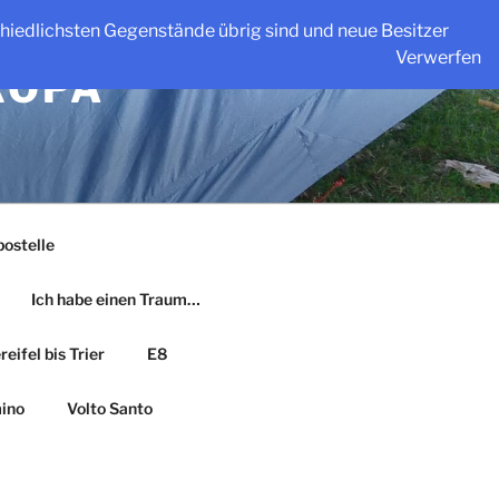
schiedlichsten Gegenstände übrig sind und neue Besitzer
Verwerfen
ROPA
ostelle
Ich habe einen Traum…
eifel bis Trier
E8
ino
Volto Santo