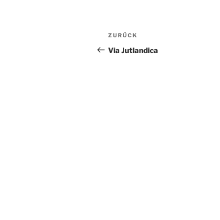
Beitragsnavigation
Vorheriger
ZURÜCK
Beitrag
Via Jutlandica