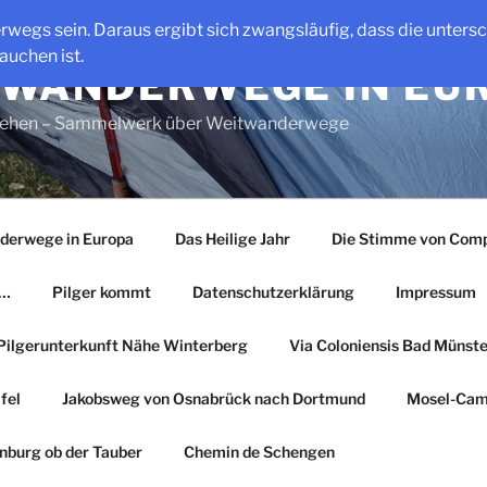
erwegs sein. Daraus ergibt sich zwangsläufig, dass die unter
auchen ist.
WANDERWEGE IN EU
gehen – Sammelwerk über Weitwanderwege
derwege in Europa
Das Heilige Jahr
Die Stimme von Comp
r…
Pilger kommt
Datenschutzerklärung
Impressum
Pilgerunterkunft Nähe Winterberg
Via Coloniensis Bad Münster
fel
Jakobsweg von Osnabrück nach Dortmund
Mosel-Cam
nburg ob der Tauber
Chemin de Schengen