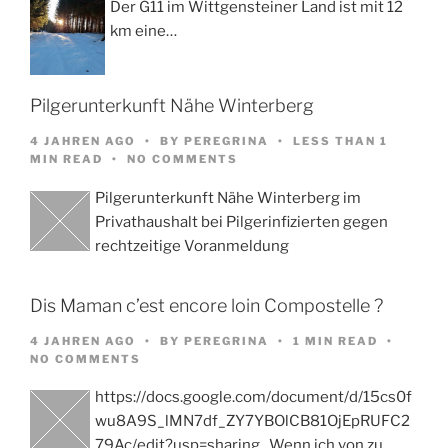
Der G11 im Wittgensteiner Land ist mit 12
km eine…
Pilgerunterkunft Nähe Winterberg
4 JAHREN AGO
BY
PEREGRINA
LESS THAN 1
MIN READ
NO COMMENTS
Pilgerunterkunft Nähe Winterberg im
Privathaushalt bei Pilgerinfizierten gegen
rechtzeitige Voranmeldung
Dis Maman c’est encore loin Compostelle ?
4 JAHREN AGO
BY
PEREGRINA
1 MIN READ
NO COMMENTS
https://docs.google.com/document/d/15cs0f
wu8A9S_lMN7df_ZY7YBOlCB81OjEpRUFC2
79Ac/edit?usp=sharing Wenn ich von zu