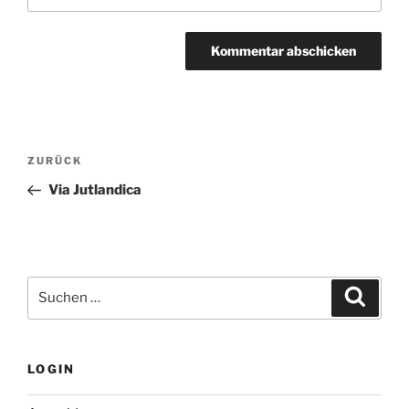
Beitragsnavigation
Vorheriger
ZURÜCK
Beitrag
Via Jutlandica
Suchen
Suche
nach:
LOGIN