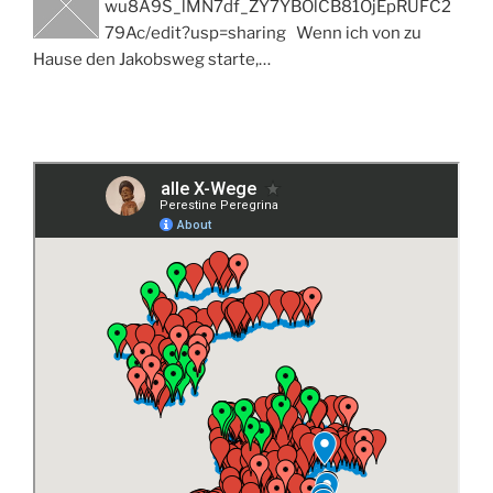
wu8A9S_lMN7df_ZY7YBOlCB81OjEpRUFC2
79Ac/edit?usp=sharing Wenn ich von zu
Hause den Jakobsweg starte,…