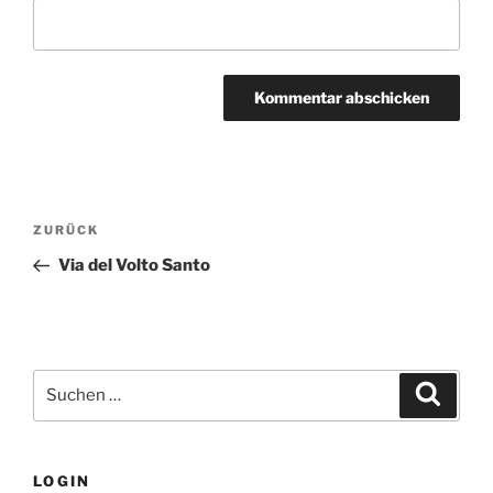
Beitragsnavigation
Vorheriger
ZURÜCK
Beitrag
Via del Volto Santo
Suchen
Suche
nach:
LOGIN