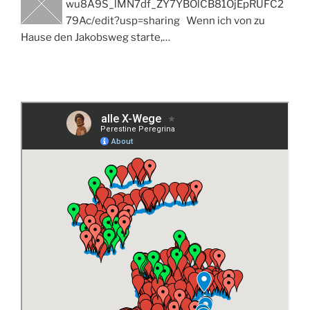
wu8A9S_lMN7df_ZY7YBOlCB81OjEpRUFC2
79Ac/edit?usp=sharing Wenn ich von zu
Hause den Jakobsweg starte,…