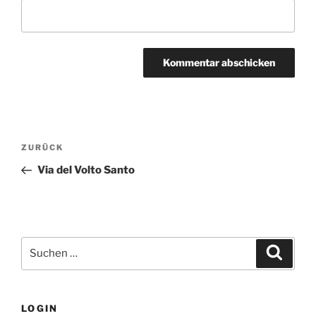
Beitragsnavigation
Vorheriger
ZURÜCK
Beitrag
Via del Volto Santo
Suchen
Suche
nach:
LOGIN