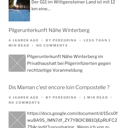
Der G11 im Wittgensteiner Land ist mit 12
km eine…
Pilgerunterkunft Nähe Winterberg
4 JAHREN AGO
BY
PEREGRINA
LESS THAN 1
MIN READ
NO COMMENTS
Pilgerunterkunft Nähe Winterberg im
Privathaushalt bei Pilgerinfizierten gegen
rechtzeitige Voranmeldung
Dis Maman c’est encore loin Compostelle ?
4 JAHREN AGO
BY
PEREGRINA
1 MIN READ
NO COMMENTS
https://docs.google.com/document/d/15cs0f
wu8A9S_lMN7df_ZY7YBOlCB81OjEpRUFC2
79Ac/edit?usp=sharing Wenn ich von zu