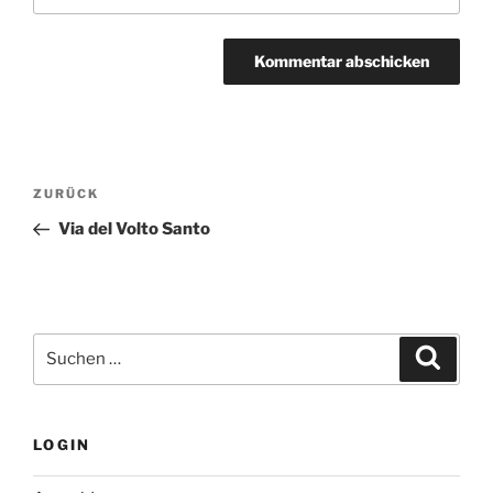
Beitragsnavigation
Vorheriger
ZURÜCK
Beitrag
Via del Volto Santo
Suchen
Suche
nach:
LOGIN