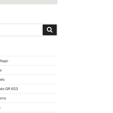
Suchen
tiago
s
nés
nés GR 653
erra
e