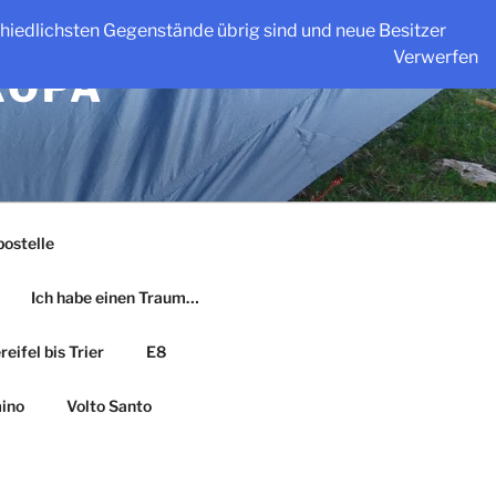
schiedlichsten Gegenstände übrig sind und neue Besitzer
Verwerfen
ROPA
ostelle
Ich habe einen Traum…
eifel bis Trier
E8
ino
Volto Santo