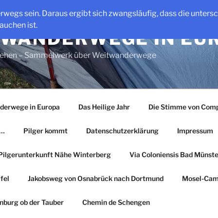
erwegs sein. Daraus ergibt sich zwangsläufig, dass die unter
auchen ist.
WANDERWEGE IN EU
gehen – Sammelwerk über Weitwanderwege
derwege in Europa
Das Heilige Jahr
Die Stimme von Comp
r…
Pilger kommt
Datenschutzerklärung
Impressum
Pilgerunterkunft Nähe Winterberg
Via Coloniensis Bad Münster
fel
Jakobsweg von Osnabrück nach Dortmund
Mosel-Cam
nburg ob der Tauber
Chemin de Schengen