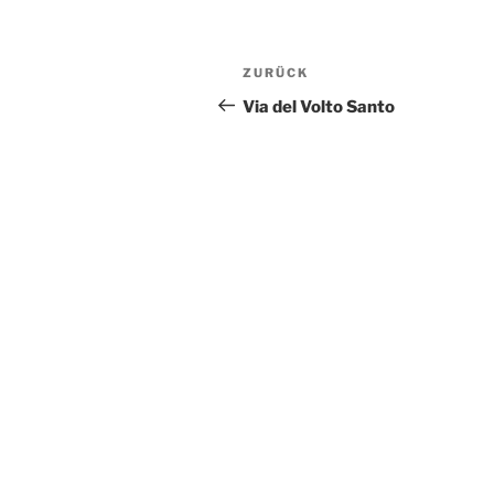
Beitragsnavigation
Vorheriger
ZURÜCK
Beitrag
Via del Volto Santo