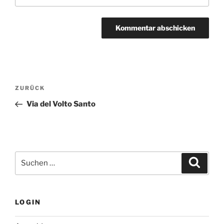
Beitragsnavigation
Vorheriger
ZURÜCK
Beitrag
Via del Volto Santo
Suchen
Suche
nach:
LOGIN