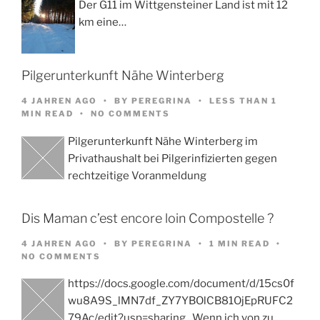
Der G11 im Wittgensteiner Land ist mit 12
km eine…
Pilgerunterkunft Nähe Winterberg
4 JAHREN AGO
BY
PEREGRINA
LESS THAN 1
MIN READ
NO COMMENTS
Pilgerunterkunft Nähe Winterberg im
Privathaushalt bei Pilgerinfizierten gegen
rechtzeitige Voranmeldung
Dis Maman c’est encore loin Compostelle ?
4 JAHREN AGO
BY
PEREGRINA
1 MIN READ
NO COMMENTS
https://docs.google.com/document/d/15cs0f
wu8A9S_lMN7df_ZY7YBOlCB81OjEpRUFC2
79Ac/edit?usp=sharing Wenn ich von zu