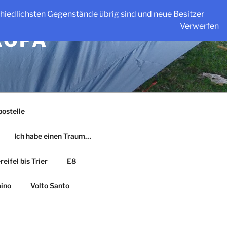
schiedlichsten Gegenstände übrig sind und neue Besitzer
Verwerfen
ROPA
ostelle
Ich habe einen Traum…
eifel bis Trier
E8
ino
Volto Santo