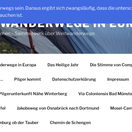
erwegs sein. Daraus ergibt sich zwangsläufig, dass die unter
auchen ist.
WANDERWEGE IN EU
gehen – Sammelwerk über Weitwanderwege
derwege in Europa
Das Heilige Jahr
Die Stimme von Comp
r…
Pilger kommt
Datenschutzerklärung
Impressum
Pilgerunterkunft Nähe Winterberg
Via Coloniensis Bad Münster
fel
Jakobsweg von Osnabrück nach Dortmund
Mosel-Cam
nburg ob der Tauber
Chemin de Schengen