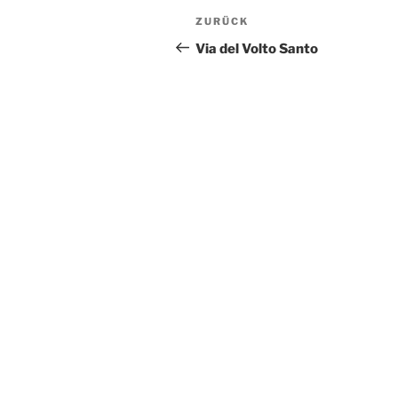
Beitragsnavigation
Vorheriger
ZURÜCK
Beitrag
Via del Volto Santo