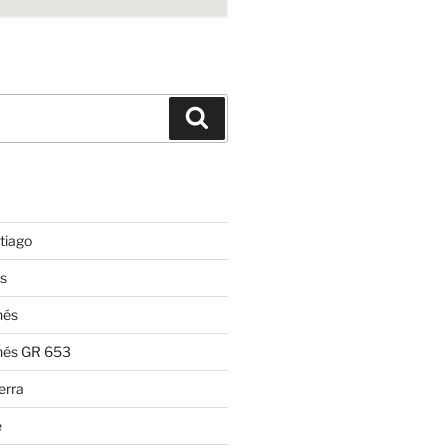
Suchen
tiago
s
nés
nés GR 653
erra
e