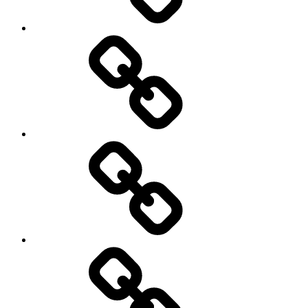
Ultreïa
!
Routen
und
Wege
Richtung
Compostela
Die
Menschheit
in
Bewegung
Welcher
Weg?