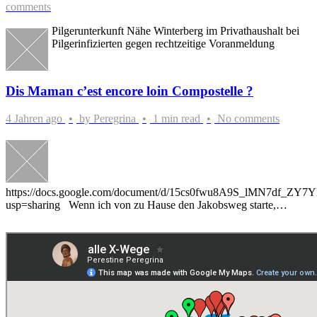
comments
Pilgerunterkunft Nähe Winterberg im Privathaushalt bei
Pilgerinfizierten gegen rechtzeitige Voranmeldung
Dis Maman c’est encore loin Compostelle ?
4 Jahren ago
by
Peregrina
1 min read
No comments
https://docs.google.com/document/d/15cs0fwu8A9S_lMN7df_Z
usp=sharing Wenn ich von zu Hause den Jakobsweg starte,…