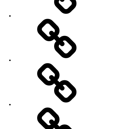
Kastilien
Einmal
Pilger,
immer
Pilger
Legenda
Aurea