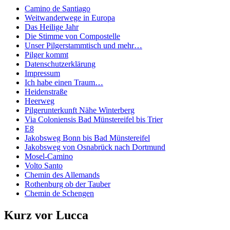
Camino de Santiago
Weitwanderwege in Europa
Das Heilige Jahr
Die Stimme von Compostelle
Unser Pilgerstammtisch und mehr…
Pilger kommt
Datenschutzerklärung
Impressum
Ich habe einen Traum…
Heidenstraße
Heerweg
Pilgerunterkunft Nähe Winterberg
Via Coloniensis Bad Münstereifel bis Trier
E8
Jakobsweg Bonn bis Bad Münstereifel
Jakobsweg von Osnabrück nach Dortmund
Mosel-Camino
Volto Santo
Chemin des Allemands
Rothenburg ob der Tauber
Chemin de Schengen
Kurz vor Lucca