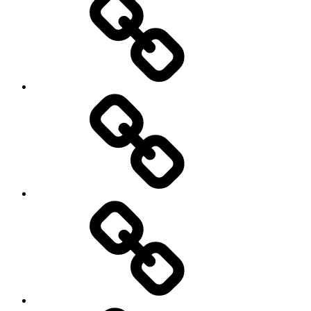
Heilige
Jahr
Pilgerwege
nach
Rom
Credencial
&
Compostela