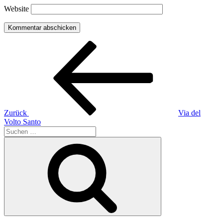
Website
Beitragsnavigation
Vorheriger
Beitrag
Zurück
Via del
Volto Santo
Suchen
nach:
Suchen