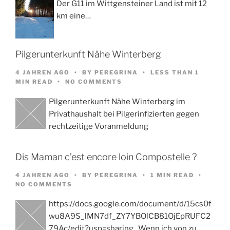
Der G11 im Wittgensteiner Land ist mit 12
km eine…
Pilgerunterkunft Nähe Winterberg
4 JAHREN AGO
BY
PEREGRINA
LESS THAN 1
MIN READ
NO COMMENTS
Pilgerunterkunft Nähe Winterberg im
Privathaushalt bei Pilgerinfizierten gegen
rechtzeitige Voranmeldung
Dis Maman c’est encore loin Compostelle ?
4 JAHREN AGO
BY
PEREGRINA
1 MIN READ
NO COMMENTS
https://docs.google.com/document/d/15cs0f
wu8A9S_lMN7df_ZY7YBOlCB81OjEpRUFC2
79Ac/edit?usp=sharing Wenn ich von zu