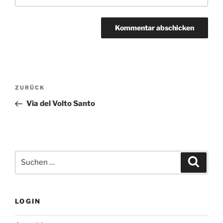
Beitragsnavigation
Vorheriger
ZURÜCK
Beitrag
Via del Volto Santo
Suchen
Suche
nach:
LOGIN