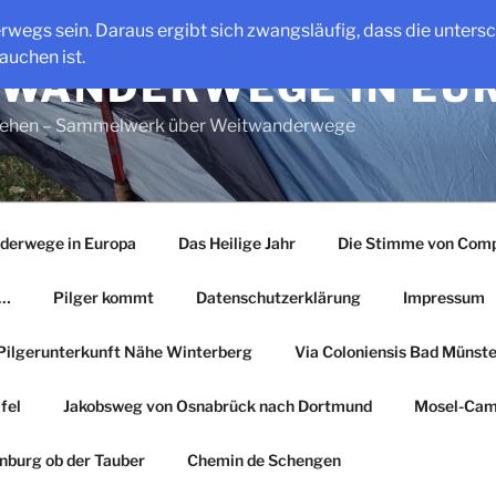
erwegs sein. Daraus ergibt sich zwangsläufig, dass die unter
auchen ist.
WANDERWEGE IN EU
gehen – Sammelwerk über Weitwanderwege
derwege in Europa
Das Heilige Jahr
Die Stimme von Comp
r…
Pilger kommt
Datenschutzerklärung
Impressum
Pilgerunterkunft Nähe Winterberg
Via Coloniensis Bad Münster
fel
Jakobsweg von Osnabrück nach Dortmund
Mosel-Cam
nburg ob der Tauber
Chemin de Schengen