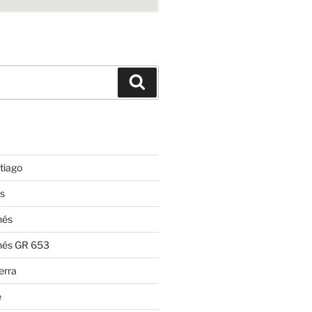
Suchen
tiago
s
nés
nés GR 653
erra
e