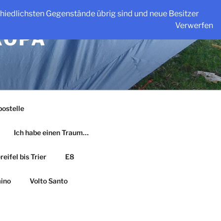
schiedlichsten Gegenstände übrig sind und neue Besitzer
Verwerfen
ROPA
ostelle
Ich habe einen Traum…
eifel bis Trier
E8
ino
Volto Santo