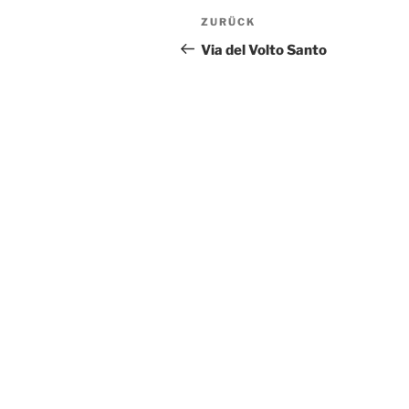
Beitragsnavigation
Vorheriger
ZURÜCK
Beitrag
Via del Volto Santo