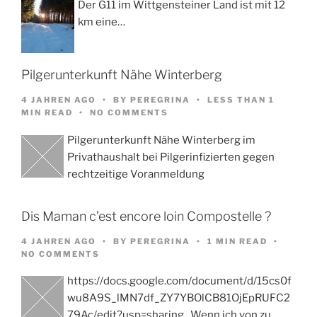
Der G11 im Wittgensteiner Land ist mit 12
km eine…
Pilgerunterkunft Nähe Winterberg
4 JAHREN AGO
BY
PEREGRINA
LESS THAN 1
MIN READ
NO COMMENTS
Pilgerunterkunft Nähe Winterberg im
Privathaushalt bei Pilgerinfizierten gegen
rechtzeitige Voranmeldung
Dis Maman c’est encore loin Compostelle ?
4 JAHREN AGO
BY
PEREGRINA
1 MIN READ
NO COMMENTS
https://docs.google.com/document/d/15cs0f
wu8A9S_lMN7df_ZY7YBOlCB81OjEpRUFC2
79Ac/edit?usp=sharing Wenn ich von zu