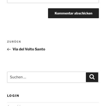
Beitragsnavigation
Vorheriger
ZURÜCK
Beitrag
Via del Volto Santo
Suchen
Suche
nach:
LOGIN