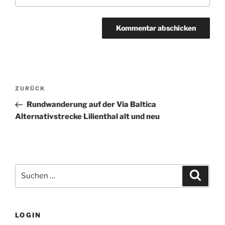
Beitragsnavigation
Vorheriger
ZURÜCK
Beitrag
Rundwanderung auf der Via Baltica
Alternativstrecke Lilienthal alt und neu
Suchen
Suche
nach:
LOGIN