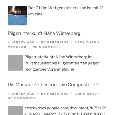
Der G11 im Wittgensteiner Land ist mit 12
km eine…
Pilgerunterkunft Nähe Winterberg
4 JAHREN AGO
BY
PEREGRINA
LESS THAN 1
MIN READ
NO COMMENTS
Pilgerunterkunft Nähe Winterberg im
Privathaushalt bei Pilgerinfizierten gegen
rechtzeitige Voranmeldung
Dis Maman c’est encore loin Compostelle ?
4 JAHREN AGO
BY
PEREGRINA
1 MIN READ
NO COMMENTS
https://docs.google.com/document/d/15cs0f
wu8A9S_lMN7df_ZY7YBOlCB81OjEpRUFC2