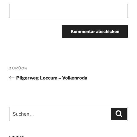
Beitragsnavigation
Vorheriger
ZURÜCK
Beitrag
Pilgerweg Loccum – Volkenroda
Suchen
Suche
nach: