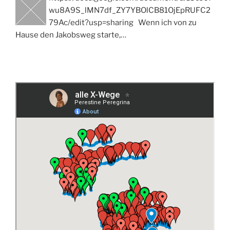
wu8A9S_lMN7df_ZY7YBOlCB81OjEpRUFC2
79Ac/edit?usp=sharing Wenn ich von zu
Hause den Jakobsweg starte,…