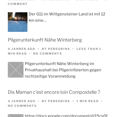
COMMENT
Der G11 im Wittgensteiner Land ist mit 12
km eine…
Pilgerunterkunft Nähe Winterberg
4 JAHREN AGO
BY
PEREGRINA
LESS THAN 1
MIN READ
NO COMMENTS
Pilgerunterkunft Nähe Winterberg im
Privathaushalt bei Pilgerinfizierten gegen
rechtzeitige Voranmeldung
Dis Maman c’est encore loin Compostelle ?
4 JAHREN AGO
BY
PEREGRINA
1 MIN READ
NO COMMENTS
https://docs.google.com/document/d/15cs0f