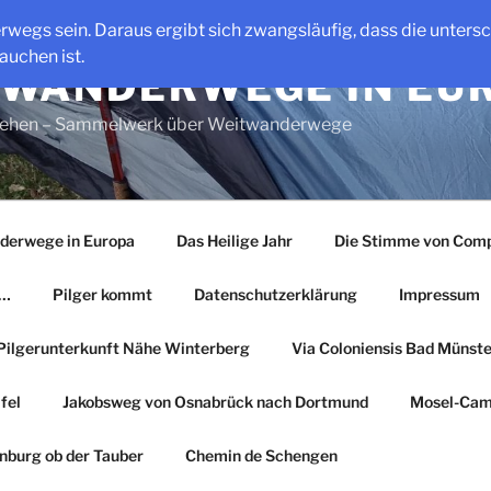
erwegs sein. Daraus ergibt sich zwangsläufig, dass die unter
auchen ist.
WANDERWEGE IN EU
gehen – Sammelwerk über Weitwanderwege
derwege in Europa
Das Heilige Jahr
Die Stimme von Comp
r…
Pilger kommt
Datenschutzerklärung
Impressum
Pilgerunterkunft Nähe Winterberg
Via Coloniensis Bad Münster
fel
Jakobsweg von Osnabrück nach Dortmund
Mosel-Cam
nburg ob der Tauber
Chemin de Schengen