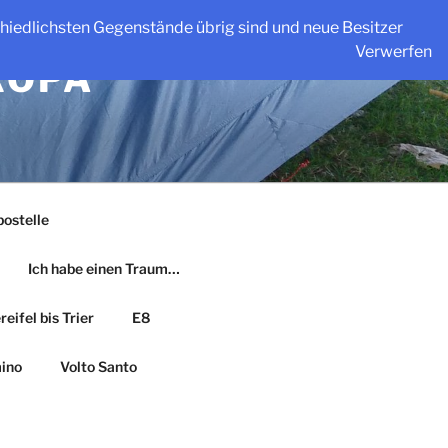
schiedlichsten Gegenstände übrig sind und neue Besitzer
Verwerfen
ROPA
ostelle
Ich habe einen Traum…
eifel bis Trier
E8
ino
Volto Santo