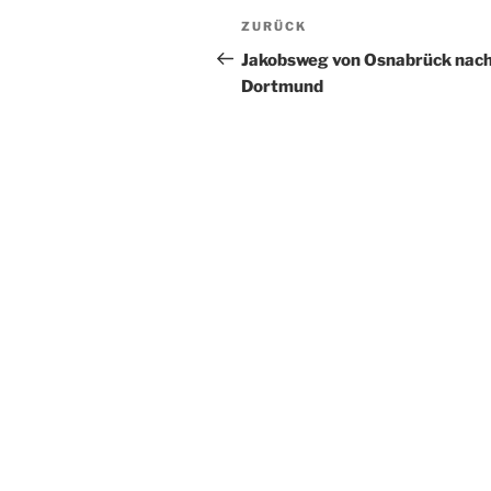
Beitragsnavigation
Vorheriger
ZURÜCK
Beitrag
Jakobsweg von Osnabrück nac
Dortmund