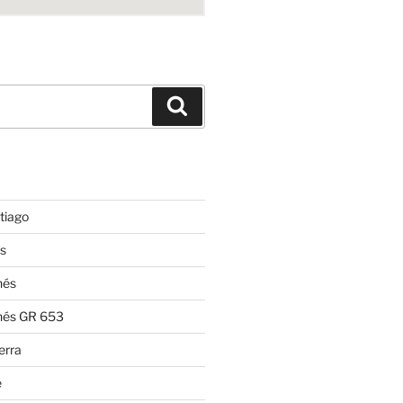
Suchen
tiago
s
nés
nés GR 653
erra
e