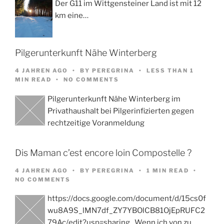
Der G11 im Wittgensteiner Land ist mit 12
km eine…
Pilgerunterkunft Nähe Winterberg
4 JAHREN AGO
BY
PEREGRINA
LESS THAN 1
MIN READ
NO COMMENTS
Pilgerunterkunft Nähe Winterberg im
Privathaushalt bei Pilgerinfizierten gegen
rechtzeitige Voranmeldung
Dis Maman c’est encore loin Compostelle ?
4 JAHREN AGO
BY
PEREGRINA
1 MIN READ
NO COMMENTS
https://docs.google.com/document/d/15cs0f
wu8A9S_lMN7df_ZY7YBOlCB81OjEpRUFC2
79Ac/edit?usp=sharing Wenn ich von zu