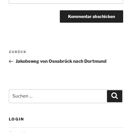
Beitragsnavigation
Vorheriger
ZURÜCK
Beitrag
Jakobsweg von Osnabrück nach Dortmund
Suchen
Suche
nach:
LOGIN